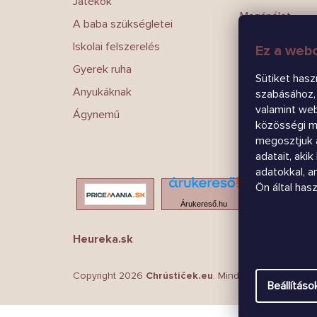
Játékok
Magánélet
A baba szükségletei
Írj nekünk
Iskolai felszerelés
Ez a webo
Kapcsolatokat
Gyerek ruha
Sütiket hasz
Anyukáknak
szabásához, 
valamint we
Ágynemű
közösségi mé
megosztjuk 
adatait, aki
adatokkal, 
Ön által has
Árukereső.hu
Heureka.sk
Copyright 2026
Chrústiček.eu
. Minden jog fenntartva
Beállításo