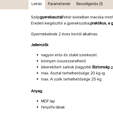
Leírás
Paraméterek
Beszélgetés (1)
Szép
gyerekasztal
fehér kivitelben macska motí
Eredeti kiegészítő a gyerekszoba,
praktikus, a
Gyermekeknek 2 éves kortól alkalmas.
Jellemzők
nagyon erős és stabil szerkezet
könnyen összeszerelhető
lekerekített sarkok (nagyobb
Biztonság
g
max. Asztal terhelhetősége 20 kg-ig
max. A szék terhelhetősége 25 kg
Anyag
MDF lap
fenyőfa lábak