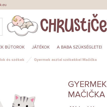
k.eu
EK BÚTOROK
JÁTÉKOK
A BABA SZÜKSÉGLETEI
lok és székek
Gyermek asztal székekkel Mačička
GYERMEK
MAČIČKA