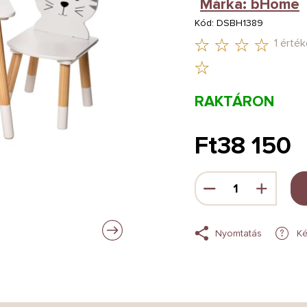
Márka:
bHome
Kód:
DSBH1389
1 érték
A
TERMÉK
RAKTÁRON
ÁTLAGOS
ÉRTÉKELÉSE
Ft38 150
5-
Egységár:
BŐL
5,0
CSILLAG.
Nyomtatás
Ké