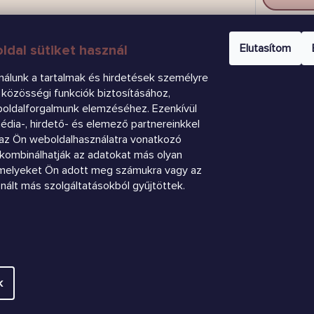
CSAT
Elutasítom
ldal sütiket használ
nálunk a tartalmak és hirdetések személyre
közösségi funkciók biztosításához,
boldalforgalmunk elemzéséhez. Ezenkívül
dia-, hirdető- és elemező partnereinkkel
az Ön weboldalhasználatra vonatkozó
k kombinálhatják az adatokat más olyan
amelyeket Ön adott meg számukra vagy az
znált más szolgáltatásokból gyűjtöttek.
.
Süti beállítások szerkesztése
k