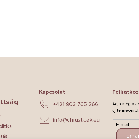
Kapcsolat
Feliratkoz
ttság
+421 903 765 266
Adja meg az e
új termékeiről
k
info
@
chrusticek.eu
E-mail
litika
atás