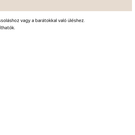
ssoláshoz vagy a barátokkal való üléshez.
íthatók.