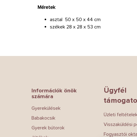
Méretek
asztal 50 x 50 x 44 cm
székek 28 x 28 x 53 cm
L
á
b
l
é
Ügyfél
Információk önök
c
számára
támogato
Gyerekülések
Üzleti feltétele
Babakocsik
Visszaküldési po
Gyerek bútorok
Fogyasztói okt