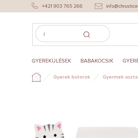
Ugrás
+421 903 765 266
info@chrustice
a
fő
tartalomhoz
KERESÉS
GYEREKÜLÉSEK
BABAKOCSIK
GYER
Gyerek bútorok
Gyermek aszta
Kezdőlap