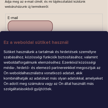
Adja meg az e-mail címét, és mi tájékoztatást küldünk
webáruházunk új termékeiről.
E-mail
Ez a weboldal sütiket használ
FELIRATKOZÁS
Sütiket használunk a tartalmak és hirdetések személyre
szabásához, közösségi funkciók biztosításához, valamint
weboldalforgalmunk elemzéséhez. Ezenkívül közösségi
média-, hirdető- és elemező partnereinkkel megosztjuk az
Ön weboldalhasználatra vonatkozó adatait, akik
kombinálhatják az adatokat más olyan adatokkal, amelyeket
Árukereső.hu
Ön adott meg számukra vagy az Ön által használt más
szolgáltatásokból gyűjtöttek.
Heureka.sk