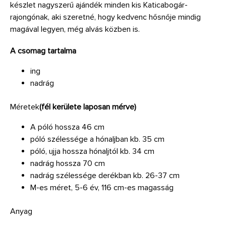
készlet nagyszerű ajándék minden kis Katicabogár-
rajongónak, aki szeretné, hogy kedvenc hősnője mindig
magával legyen, még alvás közben is.
A csomag tartalma
ing
nadrág
Méretek
(fél kerülete laposan mérve)
A póló hossza 46 cm
póló szélessége a hónaljban kb. 35 cm
póló, ujja hossza hónaljtól kb. 34 cm
nadrág hossza 70 cm
nadrág szélessége derékban kb. 26-37 cm
M-es méret, 5-6 év, 116 cm-es magasság
Anyag