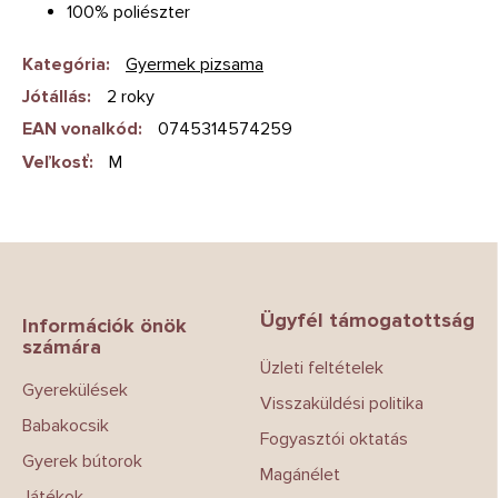
100% poliészter
Kategória
:
Gyermek pizsama
Jótállás
:
2 roky
EAN vonalkód
:
0745314574259
Veľkosť
:
M
L
á
b
Ügyfél támogatottság
l
Információk önök
számára
é
Üzleti feltételek
c
Gyerekülések
Visszaküldési politika
Babakocsik
Fogyasztói oktatás
Gyerek bútorok
Magánélet
Játékok