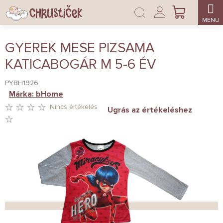
Ugrás
Bejelentkezés
a
KOSÁR
fő
tartalomhoz
GYEREK MESE PIZSAMA
KATICABOGÁR M 5-6 ÉV
PYBH1926
Márka:
bHome
Nincs értékelés
Ugrás az értékeléshez
A
TERMÉK
ÁTLAGOS
ÉRTÉKELÉSE
5-
BŐL
0,0
CSILLAG.