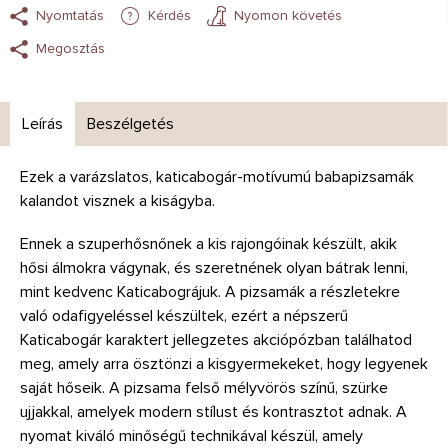
Nyomtatás
Kérdés
Nyomon követés
Megosztás
Leírás
Beszélgetés
Ezek a varázslatos, katicabogár-motívumú babapizsamák
kalandot visznek a kiságyba.
Ennek a szuperhősnőnek a kis rajongóinak készült, akik
hősi álmokra vágynak, és szeretnének olyan bátrak lenni,
mint kedvenc Katicabográjuk. A pizsamák a részletekre
való odafigyeléssel készültek, ezért a népszerű
Katicabogár karaktert jellegzetes akciópózban találhatod
meg, amely arra ösztönzi a kisgyermekeket, hogy legyenek
saját hőseik. A pizsama felső mélyvörös színű, szürke
ujjakkal, amelyek modern stílust és kontrasztot adnak. A
nyomat kiváló minőségű technikával készül, amely