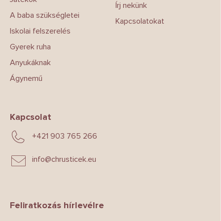
Írj nekünk
A baba szükségletei
Kapcsolatokat
Iskolai felszerelés
Gyerek ruha
Anyukáknak
Ágynemű
Kapcsolat
+421 903 765 266
info
@
chrusticek.eu
Feliratkozás hírlevélre