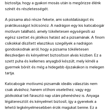
biztosítja, hogy a gyakori mosás után is megőrizze élénk
színét és részletességét.
A pizsama alsó része fekete, ami sokoldalúságot és
praktikusságot kölcsönöz. A nadrágon egy kis katicabogár
motívum található, amely tökéletesen egységesíti az
egész szettet és játékos hatást ad a pizsamának. A finom
csíkokkal díszített elasztikus szegélyek a nadrágon
gondoskodnak arról, hogy a pizsama tökéletesen
illeszkedjen és kényelmet biztosítson alvás közben. Ez a
szett puha és kellemes anyagból készült, mely kíméli a
gyermek bőrét és még a hidegebb éjszakákon is melegen
tartja.
Katicabogár motívumú pizsamák ideális választás nem
csak alváshoz, hanem otthoni viselethez, vagy egy
játékokkal teli fárasztó nap utáni pihenéshez is. Anyaga
légáteresztőt és kényelmet biztosít, így a gyerekek a
lehető legkényelmesebben érzik magukat benne. Ez a