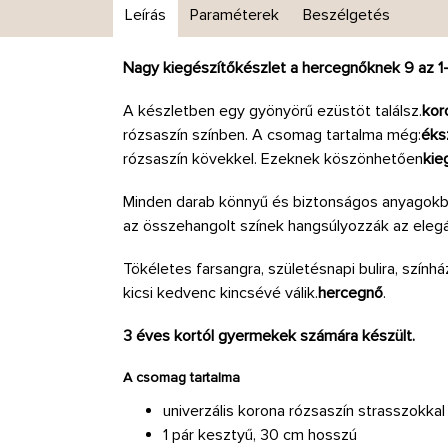
Leírás
Paraméterek
Beszélgetés
Nagy kiegészítőkészlet a hercegnőknek 9 az 1
A készletben egy gyönyörű ezüstöt találsz.
kor
rózsaszín színben. A csomag tartalma még:
éks
rózsaszín kövekkel. Ezeknek köszönhetően
kie
Minden darab könnyű és biztonságos anyagokból 
az összehangolt színek hangsúlyozzák az elegán
Tökéletes farsangra, születésnapi bulira, szính
kicsi kedvenc kincsévé válik.
hercegnő
.
3 éves kortól gyermekek számára készült.
A csomag tartalma
univerzális korona rózsaszín strasszokkal
1 pár kesztyű, 30 cm hosszú