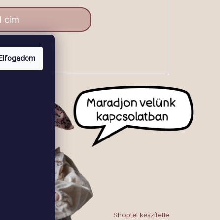
LAKOZZ
Elfogadom
BE!
Shoptet készítette