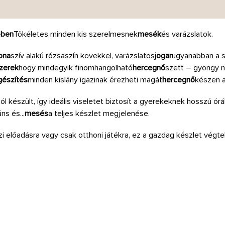
-ben
Tökéletes minden kis szerelmesnek
mesék
és varázslatok.
ona
szív alakú rózsaszín kövekkel, varázslatos
jogar
ugyanabban a s
zerek
hogy mindegyik finomhangolható
hercegnő
szett – gyöngy ny
gészítés
minden kislány igazinak érezheti magát
hercegnő
készen a
készült, így ideális viseletet biztosít a gyerekeknek hosszú órák
s és...
mesés
a teljes készlet megjelenése.
ázi előadásra vagy csak otthoni játékra, ez a gazdag készlet végt