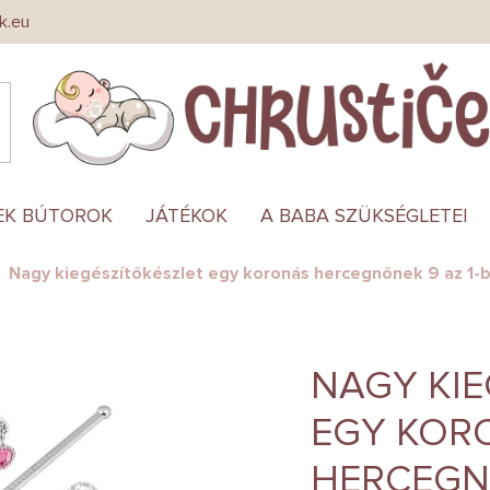
k.eu
EK BÚTOROK
JÁTÉKOK
A BABA SZÜKSÉGLETEI
Nagy kiegészítőkészlet egy koronás hercegnőnek 9 az 1-
NAGY KIE
EGY KOR
HERCEGNŐ