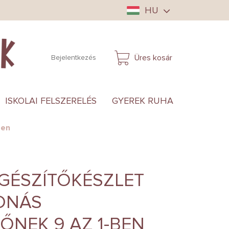
HU
Üres kosár
Bejelentkezés
KOSÁR
ISKOLAI FELSZERELÉS
GYEREK RUHA
ANYUKÁ
ben
GÉSZÍTŐKÉSZLET
ONÁS
NEK 9 AZ 1-BEN