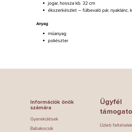
jogar, hossza kb. 32 cm
ékszerkészlet – fülbevaló pár, nyaklánc, 
Anyag
műanyag
poliészter
L
á
b
l
é
Ügyfél
Információk önök
c
számára
támogato
Gyerekülések
Üzleti feltétele
Babakocsik