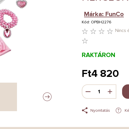
Márka:
FunCo
Kód:
OPBH2276
Nincs 
A
TERMÉK
RAKTÁRON
ÁTLAGOS
ÉRTÉKELÉSE
Ft4 820
5-
Egységár:
BŐL
0,0
CSILLAG.
Nyomtatás
Ké