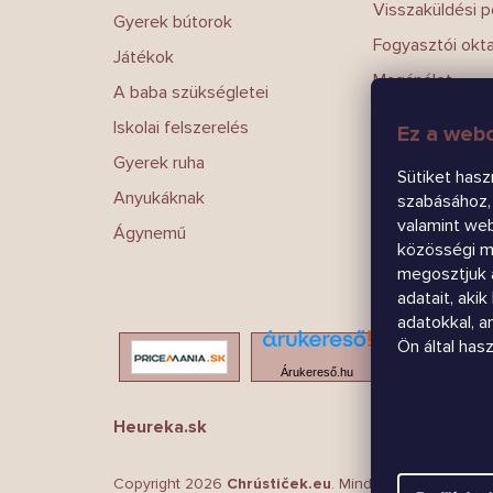
Visszaküldési po
Gyerek bútorok
Fogyasztói okt
Játékok
Magánélet
A baba szükségletei
Írj nekünk
Iskolai felszerelés
Ez a webo
Kapcsolatokat
Gyerek ruha
Sütiket hasz
Anyukáknak
szabásához, 
valamint we
Ágynemű
közösségi mé
megosztjuk 
adatait, aki
adatokkal, 
Ön által has
Árukereső.hu
Heureka.sk
Copyright 2026
Chrústiček.eu
. Minden jog fenntartva