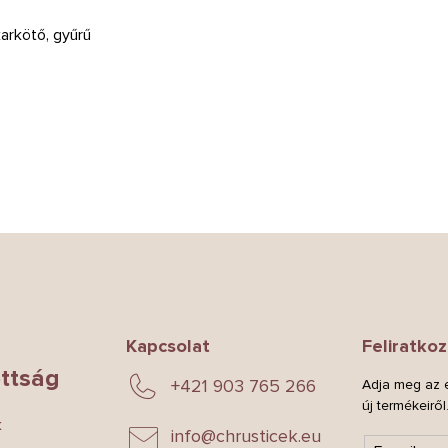
karkötő, gyűrű
Kapcsolat
Feliratkoz
ttság
+421 903 765 266
Adja meg az e
új termékeiről
k
info
@
chrusticek.eu