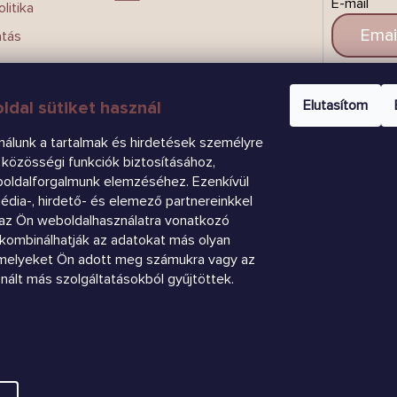
E-mail
litika
atás
CSAT
Elutasítom
ldal sütiket használ
nálunk a tartalmak és hirdetések személyre
közösségi funkciók biztosításához,
boldalforgalmunk elemzéséhez. Ezenkívül
dia-, hirdető- és elemező partnereinkkel
az Ön weboldalhasználatra vonatkozó
k kombinálhatják az adatokat más olyan
amelyeket Ön adott meg számukra vagy az
znált más szolgáltatásokból gyűjtöttek.
.
Süti beállítások szerkesztése