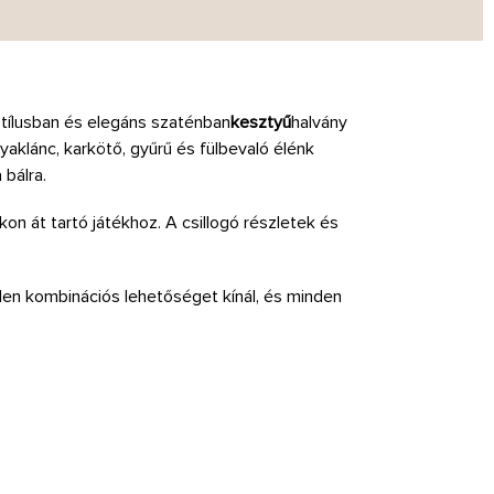
tílusban és elegáns szaténban
kesztyű
halvány
aklánc, karkötő, gyűrű és fülbevaló élénk
 bálra.
on át tartó játékhoz. A csillogó részletek és
elen kombinációs lehetőséget kínál, és minden