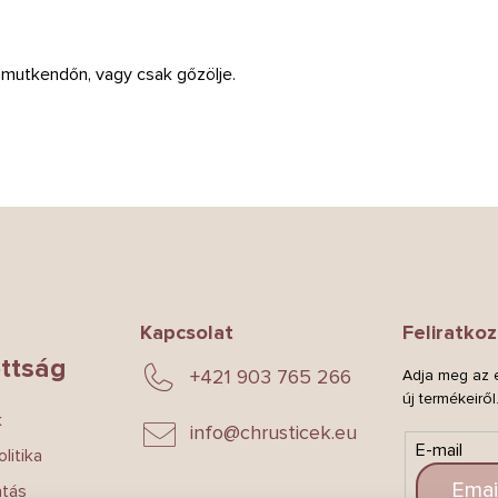
amutkendőn, vagy csak gőzölje.
Kapcsolat
Feliratkoz
ttság
+421 903 765 266
Adja meg az e
új termékeiről
k
info
@
chrusticek.eu
E-mail
litika
atás