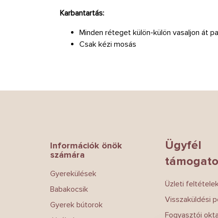
Karbantartás:
Minden réteget külön-külön vasaljon át p
Csak kézi mosás
L
á
b
l
é
Ügyfél
Információk önök
c
számára
támogato
Gyerekülések
Üzleti feltétele
Babakocsik
Visszaküldési po
Gyerek bútorok
Fogyasztói okt