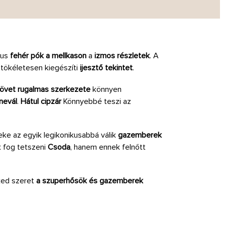
kus
fehér pók a mellkason
a
izmos részletek
. A
tökéletesen kiegészíti
ijesztő tekintet
.
zövet rugalmas szerkezete
könnyen
nevál
.
Hátul cipzár
Könnyebbé teszi az
e az egyik legikonikusabbá válik
gazemberek
k fog tetszeni
Csoda
, hanem ennek felnőtt
ked szeret
a szuperhősök és gazemberek