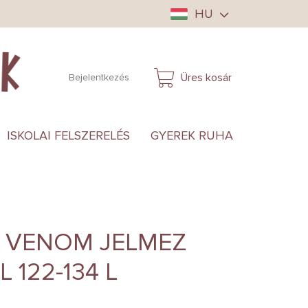
HU
Üres kosár
Bejelentkezés
KOSÁR
ISKOLAI FELSZERELÉS
GYEREK RUHA
ANYUKÁ
 VENOM JELMEZ
 122-134 L