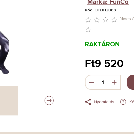
Márka:
FunCo
Kód:
OPBH2063
Nincs 
A
TERMÉK
RAKTÁRON
ÁTLAGOS
ÉRTÉKELÉSE
Ft9 520
5-
Egységár:
BŐL
0,0
CSILLAG.
Nyomtatás
Ké