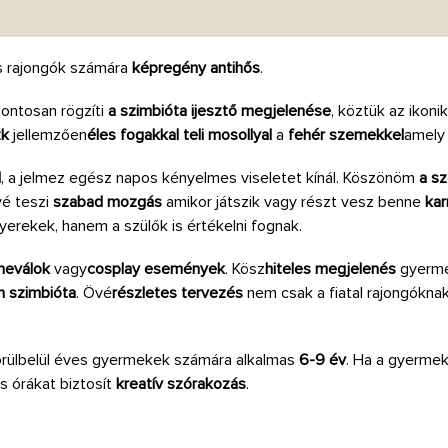
is rajongók számára
képregény antihős
.
ontosan rögzíti
a szimbióta ijesztő megjelenése
, köztük az ikoni
zk
jellemzően
éles fogakkal teli mosollyal
a
fehér szemekkel
amely 
l
, a jelmez egész napos kényelmes viseletet kínál. Köszönöm
a s
vé teszi
szabad mozgás
amikor játszik vagy részt vesz benne
kar
erekek, hanem a szülők is értékelni fognak.
rneválok
vagy
cosplay események
. Kösz
hiteles megjelenés
gyermek
n szimbióta
. Övé
részletes tervezés
nem csak a fiatal rajongókna
rülbelül éves gyermekek számára alkalmas
6-9 év
. Ha a gyerme
és órákat biztosít
kreatív szórakozás
.