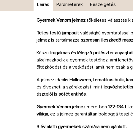
Leírás
Paraméterek
Beszélgetés
Gyermek Venom jelmez
tökéletes választás k
Teljes testű jumpsuit
valósághű nyomtatással p
jelmez is tartalmazza
szorosan illeszkedő mas
Készült
rugalmas és lélegző poliészter anyagbó
alkalmazkodik a gyermek testéhez, ami lehető
öltözködést és a vetkőzést, amit nem csak a gy
A jelmez ideális
Halloween, tematikus bulik, ka
és élvezheti a szórakozást, mint
legyőzhetetle
tisztelői is
sötét antihős
.
Gyermek Venom jelmez
méretben
122-134 L
kö
világa
, ez a jelmez garantáltan boldoggá teszi 
3 év alatti gyermekek számára nem ajánlott.