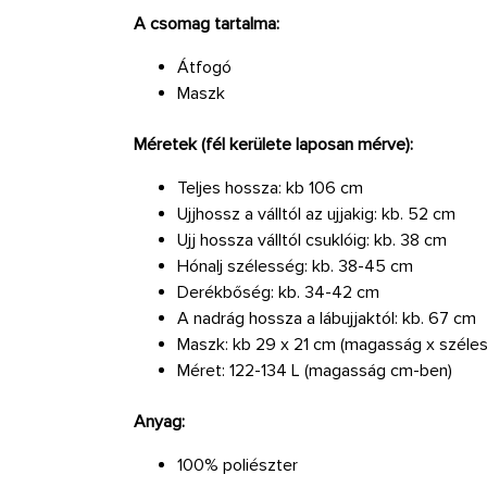
A csomag tartalma:
Átfogó
Maszk
Méretek (fél kerülete laposan mérve):
Teljes hossza: kb 106 cm
Ujjhossz a válltól az ujjakig: kb. 52 cm
Ujj hossza válltól csuklóig: kb. 38 cm
Hónalj szélesség: kb. 38-45 cm
Derékbőség: kb. 34-42 cm
A nadrág hossza a lábujjaktól: kb. 67 cm
Maszk: kb 29 x 21 cm (magasság x széles
Méret: 122-134 L (magasság cm-ben)
Anyag:
100% poliészter