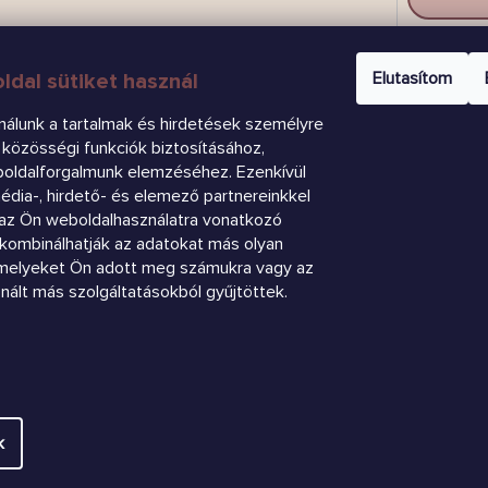
CSAT
Elutasítom
ldal sütiket használ
nálunk a tartalmak és hirdetések személyre
közösségi funkciók biztosításához,
boldalforgalmunk elemzéséhez. Ezenkívül
dia-, hirdető- és elemező partnereinkkel
az Ön weboldalhasználatra vonatkozó
k kombinálhatják az adatokat más olyan
amelyeket Ön adott meg számukra vagy az
znált más szolgáltatásokból gyűjtöttek.
.
Süti beállítások szerkesztése
k