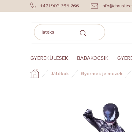
Ugrás
+421 903 765 266
info@chrustice
a
fő
tartalomhoz
KERESÉS
GYEREKÜLÉSEK
BABAKOCSIK
GYER
Játékok
Gyermek jelmezek
Kezdőlap