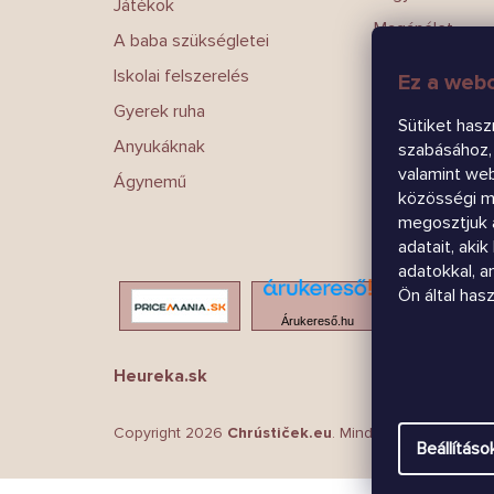
Játékok
Magánélet
A baba szükségletei
Írj nekünk
Iskolai felszerelés
Ez a webo
Kapcsolatokat
Gyerek ruha
Sütiket hasz
Anyukáknak
szabásához, 
valamint we
Ágynemű
közösségi mé
megosztjuk 
adatait, aki
adatokkal, 
Ön által has
Árukereső.hu
Heureka.sk
Copyright 2026
Chrústiček.eu
. Minden jog fenntartva
Beállításo