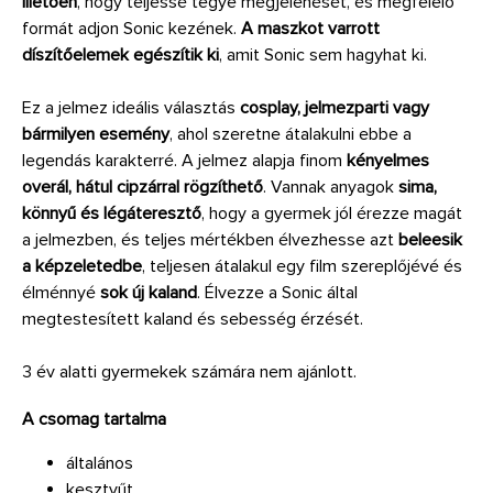
illetően
, hogy teljessé tegye megjelenését, és megfelelő
formát adjon Sonic kezének.
A maszkot varrott
díszítőelemek egészítik ki
, amit Sonic sem hagyhat ki.
Ez a jelmez ideális választás
cosplay, jelmezparti vagy
bármilyen esemény
, ahol szeretne átalakulni ebbe a
legendás karakterré. A jelmez alapja finom
kényelmes
overál, hátul cipzárral rögzíthető
. Vannak anyagok
sima,
könnyű és légáteresztő
, hogy a gyermek jól érezze magát
a jelmezben, és teljes mértékben élvezhesse azt
beleesik
a képzeletedbe
, teljesen átalakul egy film szereplőjévé és
élménnyé
sok új kaland
. Élvezze a Sonic által
megtestesített kaland és sebesség érzését.
3 év alatti gyermekek számára nem ajánlott.
A csomag tartalma
általános
kesztyűt