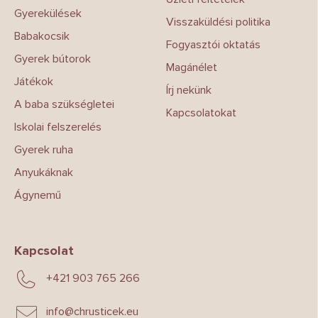
c
Gyerekülések
Visszaküldési politika
Babakocsik
Fogyasztói oktatás
Gyerek bútorok
Magánélet
Játékok
Írj nekünk
A baba szükségletei
Kapcsolatokat
Iskolai felszerelés
Gyerek ruha
Anyukáknak
Ágynemű
Kapcsolat
+421 903 765 266
info
@
chrusticek.eu