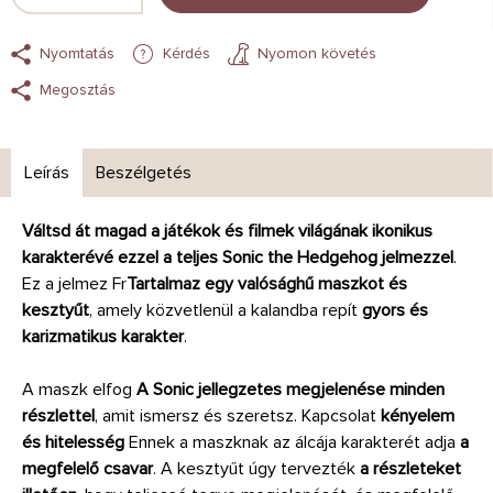
Nyomtatás
Kérdés
Nyomon követés
Megosztás
Leírás
Beszélgetés
Váltsd át magad a játékok és filmek világának ikonikus
karakterévé ezzel a teljes Sonic the Hedgehog jelmezzel
.
Ez a jelmez Fr
Tartalmaz egy valósághű maszkot és
kesztyűt
, amely közvetlenül a kalandba repít
gyors és
karizmatikus karakter
.
A maszk elfog
A Sonic jellegzetes megjelenése minden
részlettel
, amit ismersz és szeretsz. Kapcsolat
kényelem
és hitelesség
Ennek a maszknak az álcája karakterét adja
a
megfelelő csavar
. A kesztyűt úgy tervezték
a részleteket