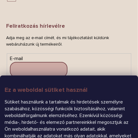
Feliratkozás hírlevélre
Adja meg az e-mail címét, és mi tájékoztatást küldünk
webáruházunk új termékeiről.
E-mail
Ez a weboldal sütiket használ
FELIRATKOZÁS
Sütiket használunk a tartalmak és hirdetések személyre
szabásához, közösségi funkciók biztosításához, valamint
weboldalforgalmunk elemzéséhez. Ezenkívül közösségi
média-, hirdető- és elemező partnereinkkel megosztjuk az
Ön weboldalhasználatra vonatkozó adatait, akik
kombinálhatják az adatokat más olyan adatokkal, amelyeket