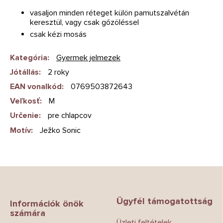
vasaljon minden réteget külön pamutszalvétán
keresztül, vagy csak gőzöléssel
csak kézi mosás
Kategória
:
Gyermek jelmezek
Jótállás
:
2 roky
EAN vonalkód
:
0769503872643
Veľkosť
:
M
Určenie
:
pre chlapcov
Motív
:
Ježko Sonic
L
á
b
Ügyfél támogatottság
l
Információk önök
számára
é
Üzleti feltételek