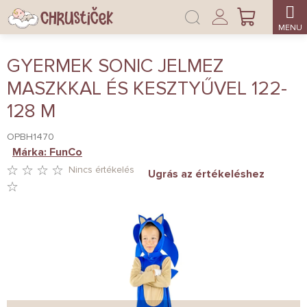
Ugrás
Bejelentkezés
a
KOSÁR
fő
tartalomhoz
GYERMEK SONIC JELMEZ
MASZKKAL ÉS KESZTYŰVEL 122-
128 M
OPBH1470
Márka:
FunCo
Nincs értékelés
Ugrás az értékeléshez
A
TERMÉK
ÁTLAGOS
ÉRTÉKELÉSE
5-
BŐL
0,0
CSILLAG.