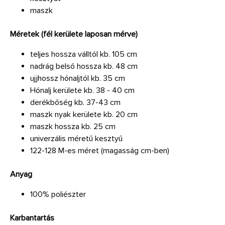
maszk
Méretek (fél kerülete laposan mérve)
teljes hossza válltól kb. 105 cm
nadrág belső hossza kb. 48 cm
ujjhossz hónaljtól kb. 35 cm
Hónalj kerülete kb. 38 - 40 cm
derékbőség kb. 37-43 cm
maszk nyak kerülete kb. 20 cm
maszk hossza kb. 25 cm
univerzális méretű kesztyű
122-128 M-es méret (magasság cm-ben)
Anyag
100% poliészter
Karbantartás