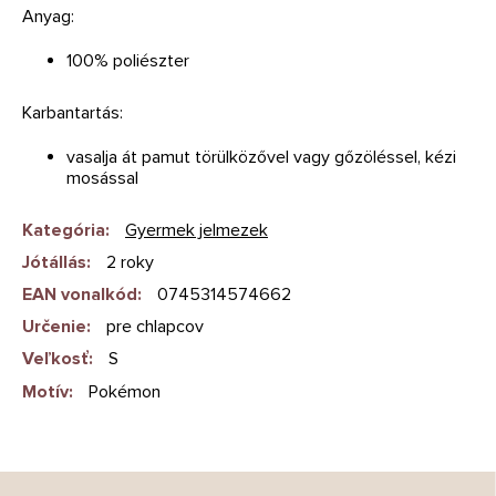
Anyag:
100% poliészter
Karbantartás:
vasalja át pamut törülközővel vagy gőzöléssel, kézi
mosással
Kategória
:
Gyermek jelmezek
Jótállás
:
2 roky
EAN vonalkód
:
0745314574662
Určenie
:
pre chlapcov
Veľkosť
:
S
Motív
:
Pokémon
L