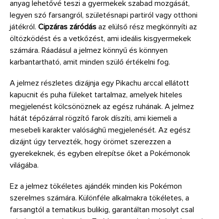
anyag lehetővé teszi a gyermekek szabad mozgását,
legyen szó farsangról, születésnapi partiról vagy otthoni
játékról.
Cipzáras záródás
az elülső rész megkönnyíti az
öltözködést és a vetkőzést, ami ideális kisgyermekek
számára. Ráadásul a jelmez könnyű és könnyen
karbantartható, amit minden szülő értékelni fog.
A jelmez részletes dizájnja egy Pikachu arccal ellátott
kapucnit és puha füleket tartalmaz, amelyek hiteles
megjelenést kölcsönöznek az egész ruhának. A jelmez
hátát tépőzárral rögzítő farok díszíti, ami kiemeli a
mesebeli karakter valósághű megjelenését. Az egész
dizájnt úgy tervezték, hogy örömet szerezzen a
gyerekeknek, és egyben elrepítse őket a Pokémonok
világába.
Ez a jelmez tökéletes ajándék minden kis Pokémon
szerelmes számára. Különféle alkalmakra tökéletes, a
farsangtól a tematikus bulikig, garantáltan mosolyt csal