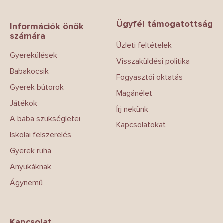
á
b
Ügyfél támogatottság
l
Információk önök
számára
é
Üzleti feltételek
c
Gyerekülések
Visszaküldési politika
Babakocsik
Fogyasztói oktatás
Gyerek bútorok
Magánélet
Játékok
Írj nekünk
A baba szükségletei
Kapcsolatokat
Iskolai felszerelés
Gyerek ruha
Anyukáknak
Ágynemű
Kapcsolat