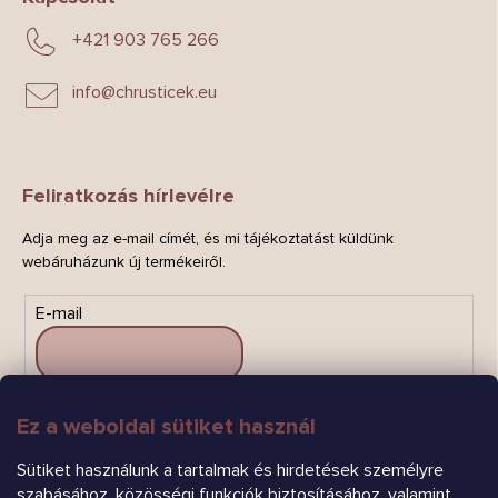
+421 903 765 266
info
@
chrusticek.eu
Feliratkozás hírlevélre
Adja meg az e-mail címét, és mi tájékoztatást küldünk
webáruházunk új termékeiről.
E-mail
Ez a weboldal sütiket használ
FELIRATKOZÁS
Sütiket használunk a tartalmak és hirdetések személyre
szabásához, közösségi funkciók biztosításához, valamint