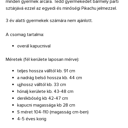
minden gyermek arcára. Tedd gyermekedet bármely parti
sztárjává ezzel az egyedi és minőségi Pikachu jelmezzel.
3 év alatti gyermekek számára nem ajánlott.
A csomag tartalma:
overál kapucnival
Méretek (fél kerülete laposan mérve):
teljes hossza válltól kb. 91 cm
a nadrág belső hossza kb. 44 cm
ujjhossz válltól kb. 33 cm
hónalj kerülete kb. 43-48 cm
derékbőség kb 42-47 cm
kapucni magassága kb 28 cm
S méret 104-110 (magasság cm-ben)
4-5 éves korig