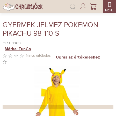
Ugrás
Bejelentkezés
a
KOSÁR
fő
tartalomhoz
GYERMEK JELMEZ POKEMON
PIKACHU 98-110 S
OPBH1969
Márka:
FunCo
Nincs értékelés
Ugrás az értékeléshez
A
TERMÉK
ÁTLAGOS
ÉRTÉKELÉSE
5-
BŐL
0,0
CSILLAG.