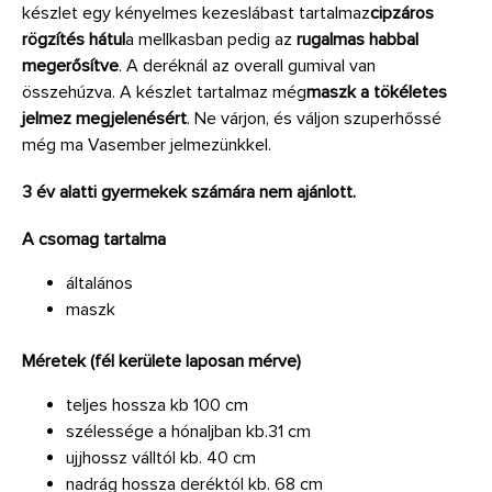
készlet egy kényelmes kezeslábast tartalmaz
cipzáros
rögzítés hátul
a mellkasban pedig az
rugalmas habbal
megerősítve
. A deréknál az overall gumival van
összehúzva. A készlet tartalmaz még
maszk a tökéletes
jelmez megjelenésért
. Ne várjon, és váljon szuperhőssé
még ma Vasember jelmezünkkel.
3 év alatti gyermekek számára nem ajánlott.
A csomag tartalma
általános
maszk
Méretek (fél kerülete laposan mérve)
teljes hossza kb 100 cm
szélessége a hónaljban kb.31 cm
ujjhossz válltól kb. 40 cm
nadrág hossza deréktól kb. 68 cm