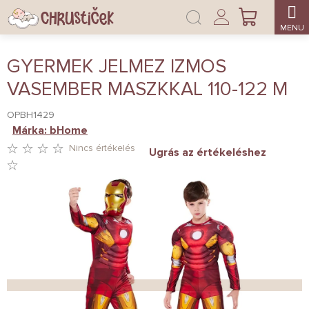
Ugrás
Bejelentkezés
a
KOSÁR
fő
tartalomhoz
GYERMEK JELMEZ IZMOS
VASEMBER MASZKKAL 110-122 M
OPBH1429
Márka:
bHome
Nincs értékelés
Ugrás az értékeléshez
A
TERMÉK
ÁTLAGOS
ÉRTÉKELÉSE
5-
BŐL
0,0
CSILLAG.