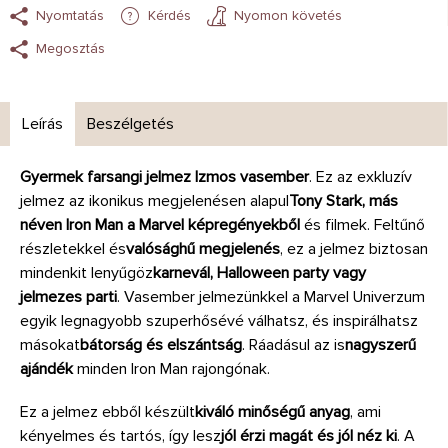
Nyomtatás
Kérdés
Nyomon követés
Megosztás
Leírás
Beszélgetés
Gyermek farsangi jelmez
Izmos vasember
. Ez az exkluzív
jelmez az ikonikus megjelenésen alapul
Tony Stark, más
néven Iron Man a Marvel képregényekből
és filmek. Feltűnő
részletekkel és
valósághű megjelenés
, ez a jelmez biztosan
mindenkit lenyűgöz
karnevál, Halloween party vagy
jelmezes parti
. Vasember jelmezünkkel a Marvel Univerzum
egyik legnagyobb szuperhősévé válhatsz, és inspirálhatsz
másokat
bátorság és elszántság
. Ráadásul az is
nagyszerű
ajándék
minden Iron Man rajongónak.
Ez a jelmez ebből készült
kiváló minőségű anyag
, ami
kényelmes és tartós, így lesz
jól érzi magát és jól néz ki
. A