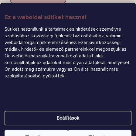
Ez a weboldal sütiket használ
FELIRATKOZÁS
Sütiket használunk a tartalmak és hirdetések személyre
szabásához, közösségi funkciók biztosításához, valamint
weboldalforgalmunk elemzéséhez. Ezenkívül közösségi
média-, hirdető- és elemező partnereinkkel megosztjuk az
Ön weboldalhasználatra vonatkozó adatait, akik
kombinálhatják az adatokat más olyan adatokkal, amelyeket
Árukereső.hu
Ön adott meg számukra vagy az Ön által használt más
szolgáltatásokból gyűjtöttek.
Heureka.sk
Shoptet készítette
Beállítások
Copyright 2026
Chrústiček.eu
. Minden jog fenntartva.
Süti
beállítások szerkesztése