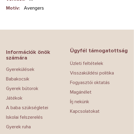
Motív
:
Avengers
L
á
b
Ügyfél támogatottság
l
Információk önök
számára
é
Üzleti feltételek
c
Gyerekülések
Visszaküldési politika
Babakocsik
Fogyasztói oktatás
Gyerek bútorok
Magánélet
Játékok
Írj nekünk
A baba szükségletei
Kapcsolatokat
Iskolai felszerelés
Gyerek ruha