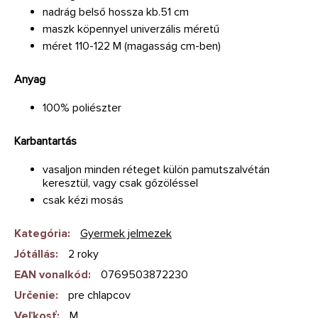
nadrág belső hossza kb.51 cm
maszk köpennyel univerzális méretű
méret 110-122 M (magasság cm-ben)
Anyag
100% poliészter
Karbantartás
vasaljon minden réteget külön pamutszalvétán
keresztül, vagy csak gőzöléssel
csak kézi mosás
Kategória
:
Gyermek jelmezek
Jótállás
:
2 roky
EAN vonalkód
:
0769503872230
Určenie
:
pre chlapcov
Veľkosť
:
M