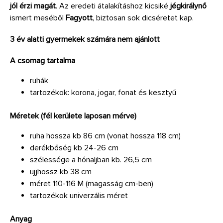
jól érzi magát
. Az eredeti átalakításhoz kicsiké
jégkirálynő
ismert meséből
Fagyott
, biztosan sok dicséretet kap.
3 év alatti gyermekek számára nem ajánlott
A csomag tartalma
ruhák
tartozékok: korona, jogar, fonat és kesztyű
Méretek (fél kerülete laposan mérve)
ruha hossza kb 86 cm (vonat hossza 118 cm)
derékbőség kb 24-26 cm
szélessége a hónaljban kb. 26,5 cm
ujjhossz kb 38 cm
méret 110-116 M (magasság cm-ben)
tartozékok univerzális méret
Anyag