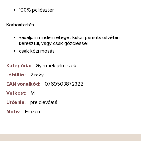
100% poliészter
Karbantartás
vasaljon minden réteget külön pamutszalvétán
keresztül, vagy csak gőzöléssel
csak kézi mosás
Kategória
:
Gyermek jelmezek
Jótállás
:
2 roky
EAN vonalkód
:
0769503872322
Veľkosť
:
M
Určenie
:
pre dievčatá
Motív
:
Frozen
L