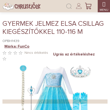
Ugrás
Bejelentkezés
a
KOSÁR
fő
tartalomhoz
GYERMEK JELMEZ ELSA CSILLAG
KIEGÉSZÍTŐKKEL 110-116 M
OPBH1439
Márka:
FunCo
Nincs értékelés
Ugrás az értékeléshez
A
TERMÉK
ÁTLAGOS
ÉRTÉKELÉSE
5-
BŐL
0,0
CSILLAG.