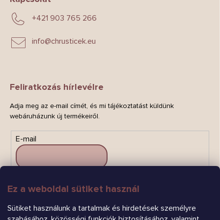
+421 903 765 266
info
@
chrusticek.eu
Feliratkozás hírlevélre
Adja meg az e-mail címét, és mi tájékoztatást küldünk
webáruházunk új termékeiről.
E-mail
Ez a weboldal sütiket használ
FELIRATKOZÁS
Sütiket használunk a tartalmak és hirdetések személyre
szabásához, közösségi funkciók biztosításához, valamint