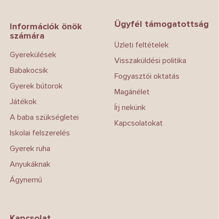
á
b
Ügyfél támogatottság
l
Információk önök
számára
é
Üzleti feltételek
c
Gyerekülések
Visszaküldési politika
Babakocsik
Fogyasztói oktatás
Gyerek bútorok
Magánélet
Játékok
Írj nekünk
A baba szükségletei
Kapcsolatokat
Iskolai felszerelés
Gyerek ruha
Anyukáknak
Ágynemű
Kapcsolat