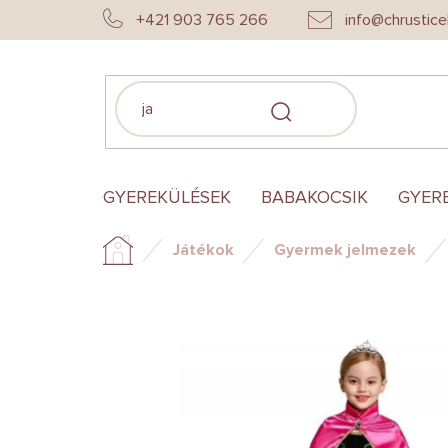
Ugrás
+421 903 765 266
info@chrustice
a
fő
tartalomhoz
KERESÉS
GYEREKÜLÉSEK
BABAKOCSIK
GYER
Játékok
Gyermek jelmezek
Kezdőlap