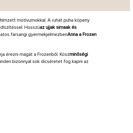
, hímzett motívumokkal. A ruhát puha köpeny
 díszítéssel. Hosszú
az ujjak simaak és
slatos farsangi gyermekjelmezben
Anna a Frozen
rja érezni magát a Frozenből. Kösz
minőségi
nden bizonnyal sok dicséretet fog kapni az