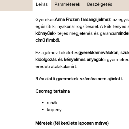
Leírás
Paraméterek
Beszélgetés
Gyerekes
Anna Frozen farsangi jelmez
, az egyi
egészíti ki, nyakánál rögzítéssel. A kék fénye
könnyűek
- teljes megjelenés és garancia
minde
című filmből
.
Ez a jelmez tökéletes
gyerekkarneválokon, szül
kidolgozás és kényelmes anyagok
a gyermeked
eredeti átalakulásért.
3 év alatti gyermekek számára nem ajánlott.
Csomag tartalma
ruhák
köpeny
Méretek (fél kerülete laposan mérve)