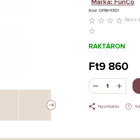
Márka:
FunCo
Kód:
OPBH1351
Nincs 
A
TERMÉK
RAKTÁRON
ÁTLAGOS
ÉRTÉKELÉSE
Ft9 860
5-
Egységár:
BŐL
0,0
CSILLAG.
Nyomtatás
Ké