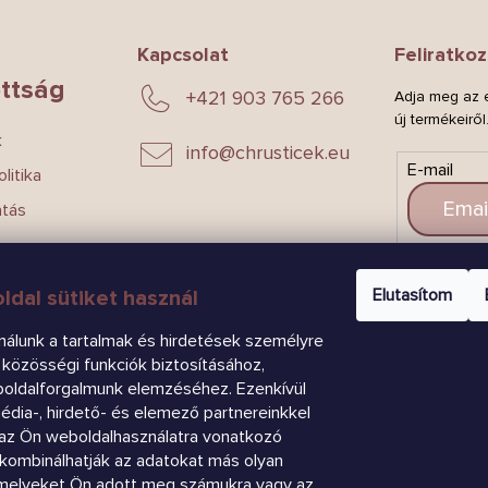
Kapcsolat
Feliratkoz
ttság
+421 903 765 266
Adja meg az e
új termékeiről
k
info
@
chrusticek.eu
E-mail
litika
atás
CSAT
Elutasítom
ldal sütiket használ
nálunk a tartalmak és hirdetések személyre
közösségi funkciók biztosításához,
boldalforgalmunk elemzéséhez. Ezenkívül
dia-, hirdető- és elemező partnereinkkel
az Ön weboldalhasználatra vonatkozó
k kombinálhatják az adatokat más olyan
amelyeket Ön adott meg számukra vagy az