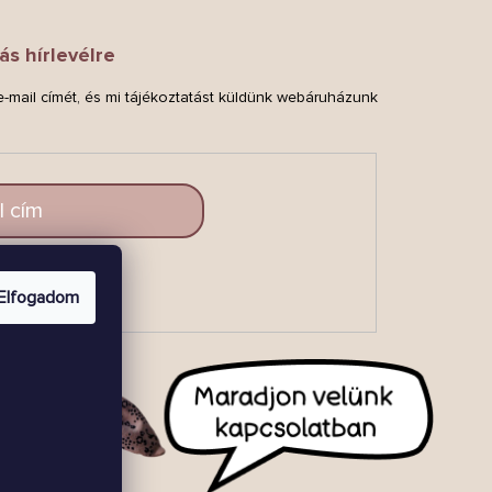
ás hírlevélre
-mail címét, és mi tájékoztatást küldünk webáruházunk
.
LAKOZZ
Elfogadom
BE!