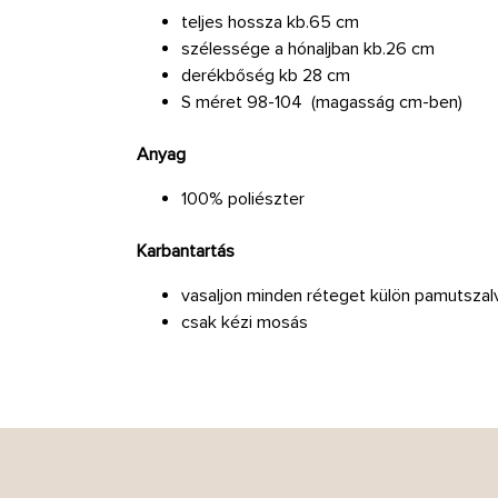
teljes hossza kb.65 cm
szélessége a hónaljban kb.26 cm
derékbőség kb 28 cm
S méret 98-104 (magasság cm-ben)
Anyag
100% poliészter
Karbantartás
vasaljon minden réteget külön pamutszal
csak kézi mosás
L
á
b