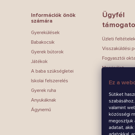
l
é
Ügyfél
Információk önök
c
számára
támogato
Gyerekülések
Üzleti feltétele
Babakocsik
Visszaküldési po
Gyerek bútorok
Fogyasztói okt
Játékok
Magánélet
A baba szükségletei
Írj nekünk
Iskolai felszerelés
Ez a webo
Kapcsolatokat
Gyerek ruha
Sütiket hasz
Anyukáknak
szabásához, 
valamint we
Ágynemű
közösségi mé
megosztjuk 
adatait, aki
adatokkal, 