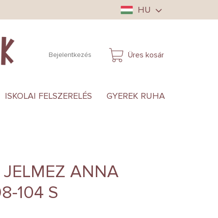
HU
Üres kosár
Bejelentkezés
KOSÁR
ISKOLAI FELSZERELÉS
GYEREK RUHA
ANYUKÁ
 JELMEZ ANNA
8-104 S