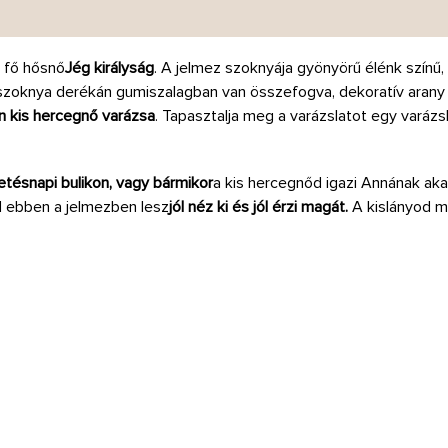
k fő hősnő
Jég királyság
. A jelmez szoknyája gyönyörű élénk színű
s szoknya derékán gumiszalagban van összefogva, dekoratív arany
n kis hercegnő varázsa
. Tapasztalja meg a varázslatot egy varáz
etésnapi bulikon, vagy bármikor
a kis hercegnőd igazi Annának aka
 ebben a jelmezben lesz
jól néz ki és jól érzi magát.
A kislányod mi