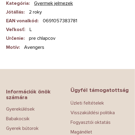
Kategória
:
Gyermek jelmezek
Jótállás
:
2 roky
EAN vonalkód
:
0691057383781
Veľkosť
:
L
Určenie
:
pre chlapcov
Motív
:
Avengers
L
á
b
Ügyfél támogatottság
l
Információk önök
számára
é
Üzleti feltételek
c
Gyerekülések
Visszaküldési politika
Babakocsik
Fogyasztói oktatás
Gyerek bútorok
Magánélet