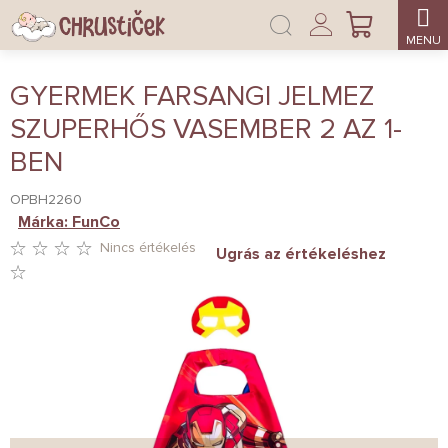
Ugrás
Bejelentkezés
a
KOSÁR
fő
tartalomhoz
GYERMEK FARSANGI JELMEZ
SZUPERHŐS VASEMBER 2 AZ 1-
BEN
OPBH2260
Márka:
FunCo
Nincs értékelés
Ugrás az értékeléshez
A
TERMÉK
ÁTLAGOS
ÉRTÉKELÉSE
5-
BŐL
0,0
CSILLAG.