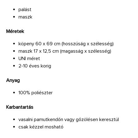
palást
maszk
Méretek
köpeny 60 x 69 cm (hosszúság x szélesség)
maszk 17 x 12,5 cm (magasság x szélesség)
UNI méret
2-10 éves korig
Anyag
100% poliészter
Karbantartás
vasalni pamutkendőn vagy gőzölésen keresztül
csak kézzel mosható