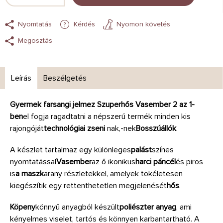
Nyomtatás
Kérdés
Nyomon követés
Megosztás
Leírás
Beszélgetés
Gyermek farsangi jelmez Szuperhős Vasember 2 az 1-
ben
el fogja ragadtatni a népszerű termék minden kis
rajongóját
technológiai zseni
nak,-nek
Bosszúállók
.
A készlet tartalmaz egy különleges
palást
színes
nyomtatással
Vasember
az ő ikonikus
harci páncél
és piros
is
a maszk
arany részletekkel, amelyek tökéletesen
kiegészítik egy rettenthetetlen megjelenését
hős
.
Köpeny
könnyű anyagból készült
poliészter anyag
, ami
kényelmes viselet, tartós és könnyen karbantartható. A