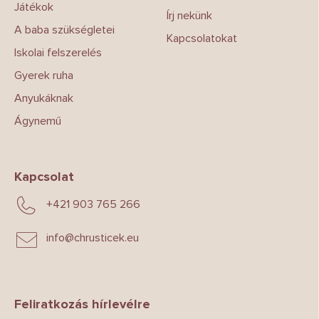
Játékok
Írj nekünk
A baba szükségletei
Kapcsolatokat
Iskolai felszerelés
Gyerek ruha
Anyukáknak
Ágynemű
Kapcsolat
+421 903 765 266
info
@
chrusticek.eu
Feliratkozás hírlevélre