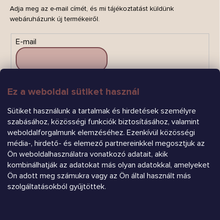
Adja meg az e-mail címét, és mi tájékoztatást küldünk
webáruházunk új termékeiről.
E-mail
Ez a weboldal sütiket használ
FELIRATKOZÁS
Sütiket használunk a tartalmak és hirdetések személyre
szabásához, közösségi funkciók biztosításához, valamint
weboldalforgalmunk elemzéséhez. Ezenkívül közösségi
média-, hirdető- és elemező partnereinkkel megosztjuk az
Ön weboldalhasználatra vonatkozó adatait, akik
kombinálhatják az adatokat más olyan adatokkal, amelyeket
Árukereső.hu
Ön adott meg számukra vagy az Ön által használt más
szolgáltatásokból gyűjtöttek.