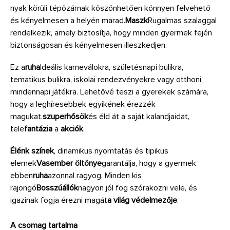
nyak körüli tépőzárnak köszönhetően könnyen felvehető
és kényelmesen a helyén marad.
Maszk
Rugalmas szalaggal
rendelkezik, amely biztosítja, hogy minden gyermek fején
biztonságosan és kényelmesen illeszkedjen.
Ez a
ruha
Ideális karneválokra, születésnapi bulikra,
tematikus bulikra, iskolai rendezvényekre vagy otthoni
mindennapi játékra. Lehetővé teszi a gyerekek számára,
hogy a leghíresebbek egyikének érezzék
magukat.
szuperhősök
és éld át a saját kalandjaidat,
tele
fantázia
a
akciók
.
Élénk színek
, dinamikus nyomtatás és tipikus
elemek
Vasember öltönye
garantálja, hogy a gyermek
ebben
ruha
azonnal ragyog. Minden kis
rajongó
Bosszúállók
nagyon jól fog szórakozni vele, és
igazinak fogja érezni magát
a világ védelmezője
.
A csomag tartalma