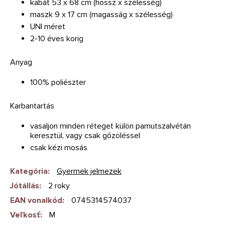
kabát 53 x 68 cm (hossz x szélesség)
maszk 9 x 17 cm (magasság x szélesség)
UNI méret
2-10 éves korig
Anyag
100% poliészter
Karbantartás
vasaljon minden réteget külön pamutszalvétán
keresztül, vagy csak gőzöléssel
csak kézi mosás
Kategória
:
Gyermek jelmezek
Jótállás
:
2 roky
EAN vonalkód
:
0745314574037
Veľkosť
:
M