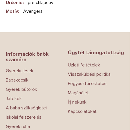
Určenie
:
pre chlapcov
Motív
:
Avengers
L
á
b
Ügyfél támogatottság
l
Információk önök
számára
é
Üzleti feltételek
c
Gyerekülések
Visszaküldési politika
Babakocsik
Fogyasztói oktatás
Gyerek bútorok
Magánélet
Játékok
Írj nekünk
A baba szükségletei
Kapcsolatokat
Iskolai felszerelés
Gyerek ruha