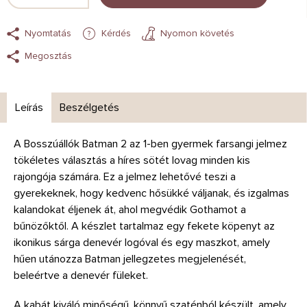
Nyomtatás
Kérdés
Nyomon követés
Megosztás
Leírás
Beszélgetés
A Bosszúállók Batman 2 az 1-ben gyermek farsangi jelmez
tökéletes választás a híres sötét lovag minden kis
rajongója számára. Ez a jelmez lehetővé teszi a
gyerekeknek, hogy kedvenc hősükké váljanak, és izgalmas
kalandokat éljenek át, ahol megvédik Gothamot a
bűnözőktől. A készlet tartalmaz egy fekete köpenyt az
ikonikus sárga denevér logóval és egy maszkot, amely
hűen utánozza Batman jellegzetes megjelenését,
beleértve a denevér füleket.
A kabát kiváló minőségű, könnyű szaténból készült, amely