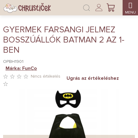
Ugrás
Bejelentkezés
a
KOSÁR
fő
tartalomhoz
GYERMEK FARSANGI JELMEZ
BOSSZÚÁLLÓK BATMAN 2 AZ 1-
BEN
OPBH1901
Márka:
FunCo
Nincs értékelés
Ugrás az értékeléshez
A
TERMÉK
ÁTLAGOS
ÉRTÉKELÉSE
5-
BŐL
0,0
CSILLAG.