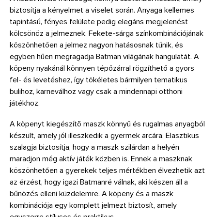
biztosítja a kényelmet a viselet során. Anyaga kellemes
tapintású, fényes felülete pedig elegáns megjelenést
kölcsönöz a jelmeznek. Fekete-sárga színkombinációjának
köszönhetően a jelmez nagyon hatásosnak tűnik, és
egyben hűen megragadja Batman világának hangulatát. A
köpeny nyakánál könnyen tépőzárral rögzíthető a gyors
fel- és levetéshez, így tökéletes bármilyen tematikus
bulihoz, karneválhoz vagy csak a mindennapi otthoni
játékhoz.
A köpenyt kiegészítõ maszk könnyű és rugalmas anyagból
készült, amely jól illeszkedik a gyermek arcára. Elasztikus
szalagja biztosítja, hogy a maszk szilárdan a helyén
maradjon még aktív játék közben is. Ennek a maszknak
köszönhetően a gyerekek teljes mértékben élvezhetik azt
az érzést, hogy igazi Batmanré válnak, aki készen áll a
bűnözés elleni küzdelemre. A köpeny és a maszk
kombinációja egy komplett jelmezt biztosít, amely
egyszerre stílusos és praktikus.