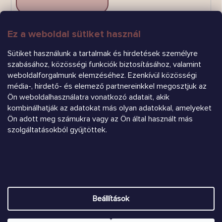
Ez a weboldal sütiket használ
FELIRATKOZÁS
Sütiket használunk a tartalmak és hirdetések személyre
szabásához, közösségi funkciók biztosításához, valamint
weboldalforgalmunk elemzéséhez. Ezenkívül közösségi
média-, hirdető- és elemező partnereinkkel megosztjuk az
Ön weboldalhasználatra vonatkozó adatait, akik
kombinálhatják az adatokat más olyan adatokkal, amelyeket
Árukereső.hu
Ön adott meg számukra vagy az Ön által használt más
szolgáltatásokból gyűjtöttek.
Heureka.sk
Shoptet készítette
Beállítások
Copyright 2026
Chrústiček.eu
. Minden jog fenntartva.
Süti
beállítások szerkesztése