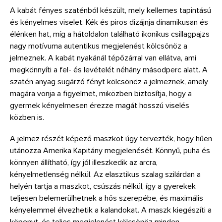
A kabát fényes szaténból készült, mely kellemes tapintású
és kényelmes viselet. Kék és piros dizájnja dinamikusan és
élénken hat, míg a hátoldalon található ikonikus csillagpajzs
nagy motívuma autentikus megjelenést kölcsönöz a
jelmeznek. A kabát nyakánál tépőzárral van ellátva, ami
megkönnyíti a fel- és levételét néhány másodperc alatt. A
szatén anyag sugárzó fényt kölcsönöz a jelmeznek, amely
magára vonja a figyelmet, miközben biztosítja, hogy a
gyermek kényelmesen érezze magát hosszú viselés
közben is.
A jelmez részét képező maszkot úgy tervezték, hogy hűen
utánozza Amerika Kapitány megjelenését. Könnyű, puha és
könnyen állítható, így jól illeszkedik az arcra,
kényelmetlenség nélkül. Az elasztikus szalag szilárdan a
helyén tartja a maszkot, csúszás nélkül, így a gyerekek
teljesen belemerülhetnek a hős szerepébe, és maximális
kényelemmel élvezhetik a kalandokat. A maszk kiegészíti a
köpenyt, és teljes megjelenést kölcsönöz minden