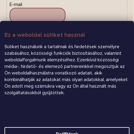
E-mail
Ez a weboldal sütiket használ
FELIRATKOZÁS
Sütiket használunk a tartalmak és hirdetések személyre
szabásához, közösségi funkciók biztosításához, valamint
weboldalforgalmunk elemzéséhez. Ezenkívül közösségi
média-, hirdető- és elemező partnereinkkel megosztjuk az
Ön weboldalhasználatra vonatkozó adatait, akik
kombinálhatják az adatokat más olyan adatokkal, amelyeket
Árukereső.hu
Ön adott meg számukra vagy az Ön által használt más
szolgáltatásokból gyűjtöttek.
Heureka.sk
Shoptet készítette