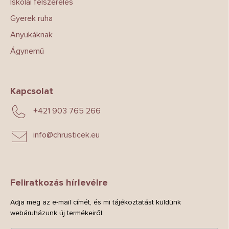
Iskolai felszerelés
Gyerek ruha
Anyukáknak
Ágynemű
Kapcsolat
+421 903 765 266
info
@
chrusticek.eu
Feliratkozás hírlevélre
Adja meg az e-mail címét, és mi tájékoztatást küldünk
webáruházunk új termékeiről.