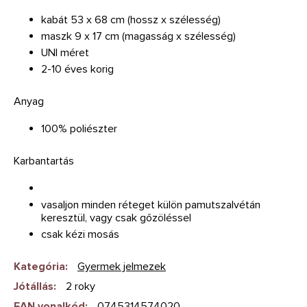
kabát 53 x 68 cm (hossz x szélesség)
maszk 9 x 17 cm (magasság x szélesség)
UNI méret
2-10 éves korig
Anyag
100% poliészter
Karbantartás
vasaljon minden réteget külön pamutszalvétán
keresztül, vagy csak gőzöléssel
csak kézi mosás
Kategória
:
Gyermek jelmezek
Jótállás
:
2 roky
EAN vonalkód
:
0745314574020