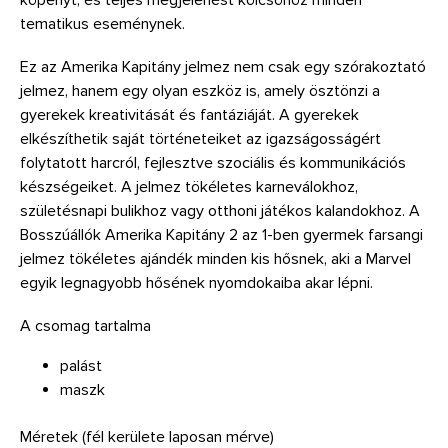
tematikus eseménynek.
Ez az Amerika Kapitány jelmez nem csak egy szórakoztató
jelmez, hanem egy olyan eszköz is, amely ösztönzi a
gyerekek kreativitását és fantáziáját. A gyerekek
elkészíthetik saját történeteiket az igazságosságért
folytatott harcról, fejlesztve szociális és kommunikációs
készségeiket. A jelmez tökéletes karneválokhoz,
születésnapi bulikhoz vagy otthoni játékos kalandokhoz. A
Bosszúállók Amerika Kapitány 2 az 1-ben gyermek farsangi
jelmez tökéletes ajándék minden kis hősnek, aki a Marvel
egyik legnagyobb hősének nyomdokaiba akar lépni.
A csomag tartalma
palást
maszk
Méretek (fél kerülete laposan mérve)