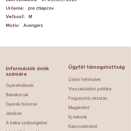
Určenie
:
pre chlapcov
Veľkosť
:
M
Motív
:
Avengers
L
á
b
Ügyfél támogatottság
l
Információk önök
számára
é
Üzleti feltételek
c
Gyerekülések
Visszaküldési politika
Babakocsik
Fogyasztói oktatás
Gyerek bútorok
Magánélet
Játékok
Írj nekünk
A baba szükségletei
Kapcsolatokat