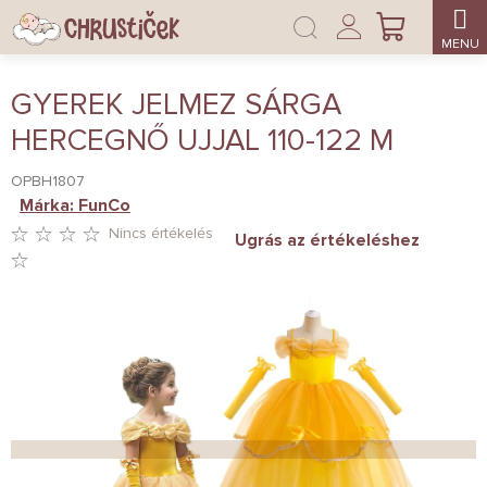
Ugrás
Bejelentkezés
a
KOSÁR
fő
tartalomhoz
GYEREK JELMEZ SÁRGA
HERCEGNŐ UJJAL 110-122 M
OPBH1807
Márka:
FunCo
Nincs értékelés
Ugrás az értékeléshez
A
TERMÉK
ÁTLAGOS
ÉRTÉKELÉSE
5-
BŐL
0,0
CSILLAG.