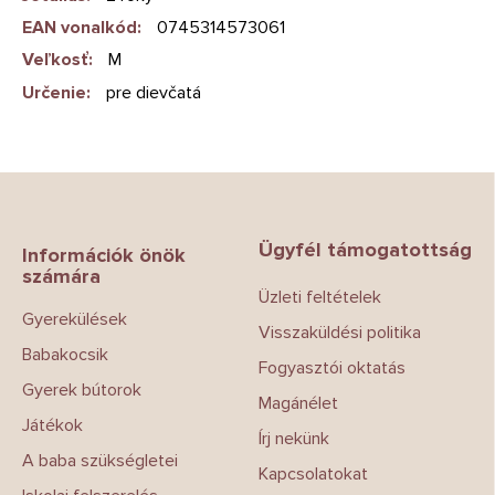
EAN vonalkód
:
0745314573061
Veľkosť
:
M
Určenie
:
pre dievčatá
L
á
b
Ügyfél támogatottság
l
Információk önök
számára
é
Üzleti feltételek
c
Gyerekülések
Visszaküldési politika
Babakocsik
Fogyasztói oktatás
Gyerek bútorok
Magánélet
Játékok
Írj nekünk
A baba szükségletei
Kapcsolatokat