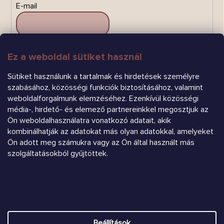
E-mail
Ez a weboldal sütiket használ
FELIRATKOZÁS
Sütiket használunk a tartalmak és hirdetések személyre
szabásához, közösségi funkciók biztosításához, valamint
weboldalforgalmunk elemzéséhez. Ezenkívül közösségi
média-, hirdető- és elemező partnereinkkel megosztjuk az
Ön weboldalhasználatra vonatkozó adatait, akik
kombinálhatják az adatokat más olyan adatokkal, amelyeket
Árukereső.hu
Ön adott meg számukra vagy az Ön által használt más
szolgáltatásokból gyűjtöttek.
Heureka.sk
Shoptet készítette
Beállítások