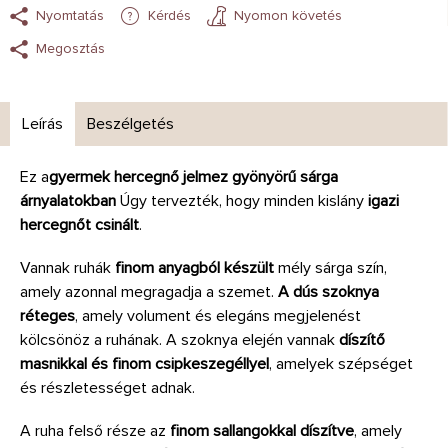
Nyomtatás
Kérdés
Nyomon követés
Megosztás
Leírás
Beszélgetés
Ez a
gyermek hercegnő jelmez gyönyörű sárga
árnyalatokban
Úgy tervezték, hogy minden kislány
igazi
hercegnőt csinált
.
Vannak ruhák
finom anyagból készült
mély sárga szín,
amely azonnal megragadja a szemet.
A dús szoknya
réteges
, amely volument és elegáns megjelenést
kölcsönöz a ruhának. A szoknya elején vannak
díszítő
masnikkal és finom csipkeszegéllyel
, amelyek szépséget
és részletességet adnak.
A ruha felső része az
finom sallangokkal díszítve
, amely