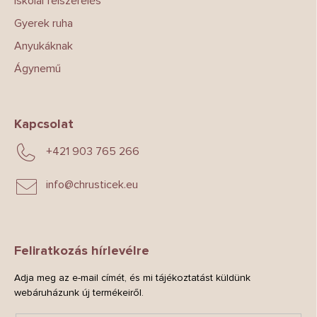
Iskolai felszerelés
Gyerek ruha
Anyukáknak
Ágynemű
Kapcsolat
+421 903 765 266
info
@
chrusticek.eu
Feliratkozás hírlevélre
Adja meg az e-mail címét, és mi tájékoztatást küldünk
webáruházunk új termékeiről.