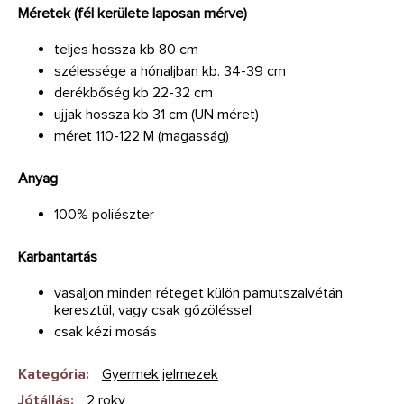
Méretek (fél kerülete laposan mérve)
teljes hossza kb 80 cm
szélessége a hónaljban kb. 34-39 cm
derékbőség kb 22-32 cm
ujjak hossza kb 31 cm (UN méret)
méret 110-122 M (magasság)
Anyag
100% poliészter
Karbantartás
vasaljon minden réteget külön pamutszalvétán
keresztül, vagy csak gőzöléssel
csak kézi mosás
Kategória
:
Gyermek jelmezek
Jótállás
:
2 roky