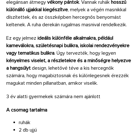
elegánsan átmegy
vékony pántok
. Vannak ruhák
hosszú
különálló ujjakkal kiegészítve
, melyek a végén masnikkal
díszítettek, és az összképben hercegnős benyomást
keltenek. A ruha derekán rugalmas masnival rendelkezik.
Ez egy jelmez
ideális különféle alkalmakra, például
karneválokra, születésnapi bulikra, iskolai rendezvényekre
vagy tematikus bulikra
. Úgy tervezték, hogy legyen
kényelmes viselet, a részletekre és a minőségre helyezve
a hangsúlyt
design, lehetővé téve a kis hercegnők
számára, hogy magabiztosnak és különlegesnek érezzék
magukat minden pillanatban, amikor viselik.
3 év alatti gyermekek számára nem ajánlott
A csomag tartalma
ruhák
2 db ujjú