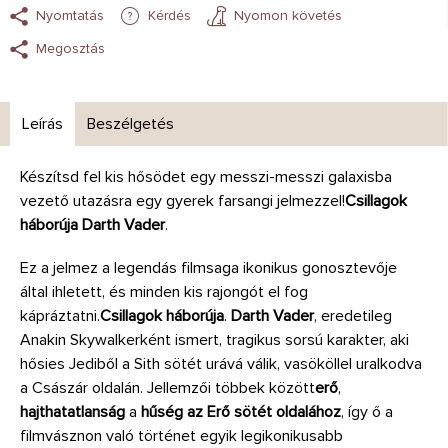
Nyomtatás
Kérdés
Nyomon követés
Megosztás
Leírás
Beszélgetés
Készítsd fel kis hősödet egy messzi-messzi galaxisba
vezető utazásra egy gyerek farsangi jelmezzel!
Csillagok
háborúja Darth Vader
.
Ez a jelmez a legendás filmsaga ikonikus gonosztevője
által ihletett, és minden kis rajongót el fog
kápráztatni.
Csillagok háborúja
.
Darth Vader
, eredetileg
Anakin Skywalkerként ismert, tragikus sorsú karakter, aki
hősies Jediből a Sith sötét urává válik, vasököllel uralkodva
a Császár oldalán. Jellemzői többek között
erő
,
hajthatatlanság
a
hűség az Erő sötét oldalához
, így ő a
filmvásznon való történet egyik legikonikusabb