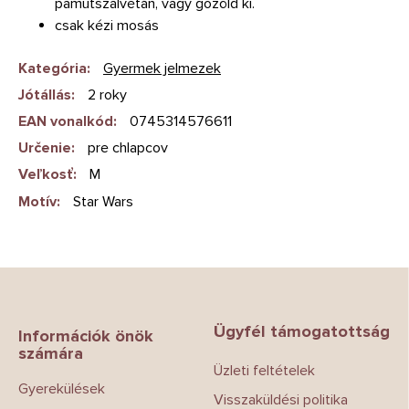
pamutszalvétán, vagy gőzöld ki.
csak kézi mosás
Kategória
:
Gyermek jelmezek
Jótállás
:
2 roky
EAN vonalkód
:
0745314576611
Určenie
:
pre chlapcov
Veľkosť
:
M
Motív
:
Star Wars
L
á
b
Ügyfél támogatottság
l
Információk önök
számára
é
Üzleti feltételek
c
Gyerekülések
Visszaküldési politika