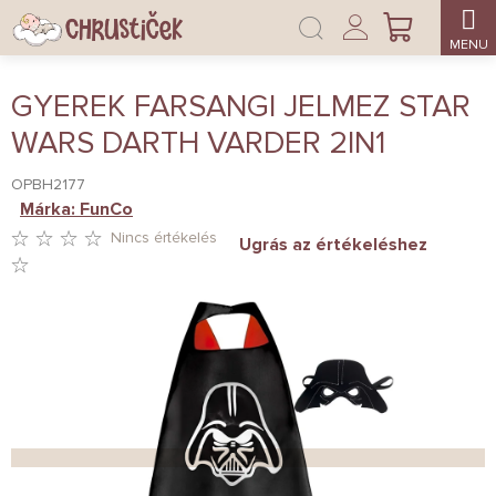
Ugrás
Bejelentkezés
a
KOSÁR
fő
tartalomhoz
GYEREK FARSANGI JELMEZ STAR
WARS DARTH VARDER 2IN1
OPBH2177
Márka:
FunCo
Nincs értékelés
Ugrás az értékeléshez
A
TERMÉK
ÁTLAGOS
ÉRTÉKELÉSE
5-
BŐL
0,0
CSILLAG.