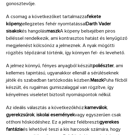
gonosztevője.
A csomag a következőket tartalmazza
fekete
köpeny
jellegzetes fehér nyomtatással
Darth Vader
sisakok
és hangolás
maszk
A köpeny belsejében piros
béléssel rendelkezik, ami kontrasztos hatást és lenyűgöző
megjelenést kölcsönöz a jelmeznek. A nyak mögötti
rögzítés tépőzárral történik, így könnyen fel- és levehető.
A jelmez könnyű, fényes anyagból készült
poliészter
, ami
kellemes tapintású, ugyanakkor ellenáll a sérüléseknek
játék és szabadban tartózkodás közben.
Maszk
Puha filcből
készült, és rugalmas gumiszalaggal van rögzítve, így
kényelmes viseletet biztosít nyomáspontok nélkül.
Az ideális választás a következőkhöz:
karneválok
,
gyerekzsúrok
,
iskolai események
vagy egyszerűen csak
otthoni hősködéshez. Ez a jelmez felébreszti
gyerekes
fantázia
és lehetővé teszi a kis harcosok számára, hogy