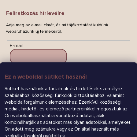
Feliratkozás hírlevélre
Adja meg az e-mail címét, és mi tájékoztatást küldünk
webáruházunk új termékeiről.
E-mail
Ez a weboldal sütiket használ
FELIRATKOZÁS
Sütiket használunk a tartalmak és hirdetések személyre
szabásához, közösségi funkciók biztosításához, valamint
weboldalforgalmunk elemzéséhez. Ezenkívül közösségi
média-, hirdető- és elemező partnereinkkel megosztjuk az
Ön weboldalhasználatra vonatkozó adatait, akik
kombinálhatják az adatokat más olyan adatokkal, amelyeket
Árukereső.hu
Ön adott meg számukra vagy az Ön által használt más
szolgáltatásokból gyűjtöttek.