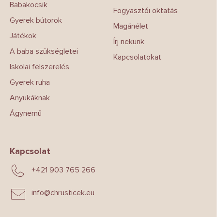
Babakocsik
Fogyasztói oktatás
Gyerek bútorok
Magánélet
Játékok
Írj nekünk
A baba szükségletei
Kapcsolatokat
Iskolai felszerelés
Gyerek ruha
Anyukáknak
Ágynemű
Kapcsolat
+421 903 765 266
info
@
chrusticek.eu