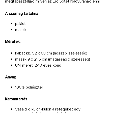
megtapasztalják, milyen az Erő Sötét Nagyurának lenni.
A csomag tartalma
palást
maszk
Méretek:
kabát kb. 52 x 68 cm (hossz x szélesség)
maszk 9 x 21,5 cm (magasság x szélesség)
UNI méret, 2-10 éves korig
Anyag
100% poliészter
Karbantartás
Vasald ki külön-külön a rétegeket egy