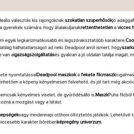
deális választás kis rajongóknak
szokatlan szuperhősök
jó adaggal
 a gyerekek számára, hogy átalakuljanak
rettenthetetlen
a
vicces 
um egyik legkarizmatikusabb és legszórakoztatóbb karaktere.
Cso
latilag halhatatlanságot ad neki. Deadpool arról ismert, hogy
szark
e van a
igazságszolgáltatás
és gyakran a jó oldalán találja magát,
kete nyomtatással
Deadpool maszkok
a
fekete filcmaszk
rugalmas
nhetően a köpeny kényelmesen felvehető, és jól tart még akciód
nemcsak kényelmes viselet, de gyűrődésálló is.
Maszk
Puha filcből
átozná a mozgást vagy a látást.
nepségek
vagy mindennapi otthoni öltöztetős játékok. Lehetővé t
gviccesebb karakter bőrében
képregény univerzum
.