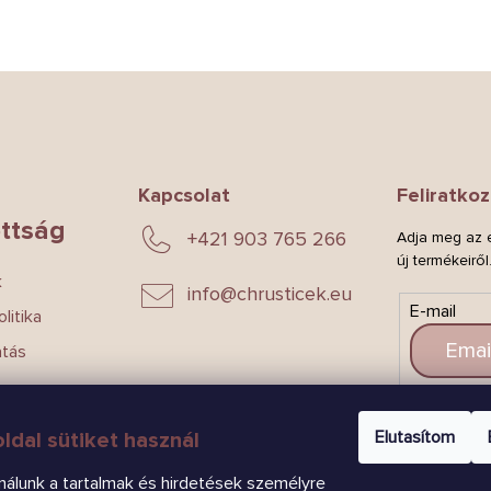
Kapcsolat
Feliratkoz
ttság
+421 903 765 266
Adja meg az e
új termékeiről
k
info
@
chrusticek.eu
E-mail
litika
atás
CSAT
Elutasítom
ldal sütiket használ
nálunk a tartalmak és hirdetések személyre