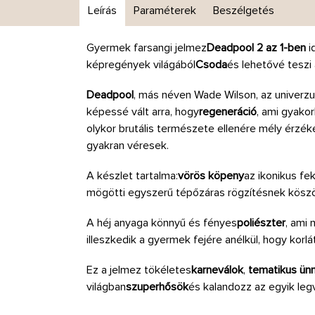
Leírás
Paraméterek
Beszélgetés
Gyermek farsangi jelmez
Deadpool 2 az 1-ben
i
képregények világából
Csoda
és lehetővé teszi
Deadpool
, más néven Wade Wilson, az univerz
képessé vált arra, hogy
regeneráció
, ami gyakor
olykor brutális természete ellenére mély érzék
gyakran véresek.
A készlet tartalma:
vörös köpeny
az ikonikus fe
mögötti egyszerű tépőzáras rögzítésnek köszö
A héj anyaga könnyű és fényes
poliészter
, ami 
illeszkedik a gyermek fejére anélkül, hogy korl
Ez a jelmez tökéletes
karneválok
,
tematikus ün
világban
szuperhősök
és kalandozz az egyik le