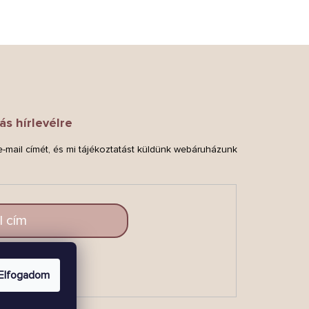
ás hírlevélre
-mail címét, és mi tájékoztatást küldünk webáruházunk
.
LAKOZZ
Elfogadom
BE!