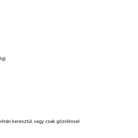
)
ég)
vétán keresztül, vagy csak gőzöléssel