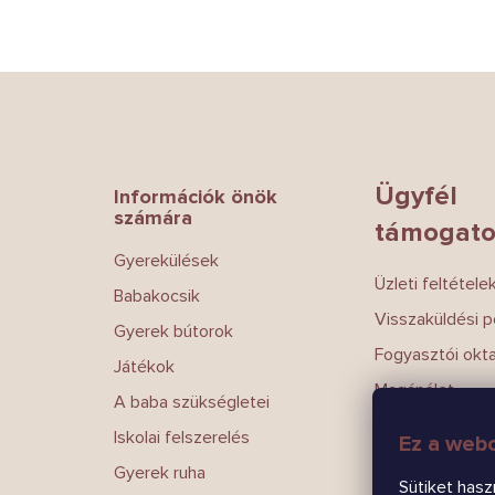
L
á
b
l
é
Ügyfél
Információk önök
c
számára
támogato
Gyerekülések
Üzleti feltétele
Babakocsik
Visszaküldési po
Gyerek bútorok
Fogyasztói okt
Játékok
Magánélet
A baba szükségletei
Írj nekünk
Iskolai felszerelés
Ez a webo
Kapcsolatokat
Gyerek ruha
Sütiket hasz