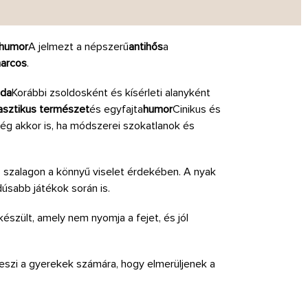
humor
A jelmezt a népszerű
antihős
a
harcos
.
da
Korábbi zsoldosként és kísérleti alanyként
asztikus természet
és egyfajta
humor
Cinikus és
 még akkor is, ha módszerei szokatlanok és
 szalagon a könnyű viselet érdekében. A nyak
úsabb játékok során is.
 készült, amely nem nyomja a fejet, és jól
eszi a gyerekek számára, hogy elmerüljenek a