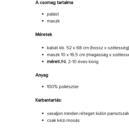
A csomag tartalma
palást
maszk
Méretek
kabát kb. 52 x 68 cm (hossz x szélesség
maszk 10 x 16,5 cm (magasság x széless
méret
UNI, 2-10 éves korig
Anyag
100% poliészter
Karbantartás:
vasaljon minden réteget külön pamutszal
csak kézi mosás