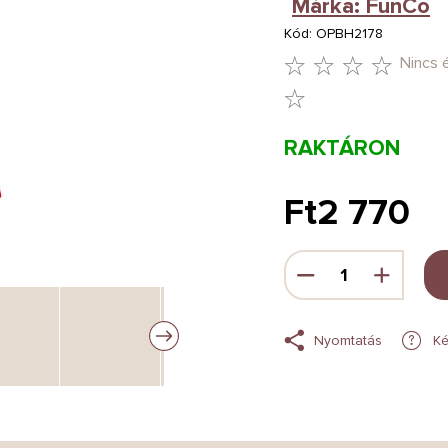
Márka:
FunCo
Kód:
OPBH2178
Nincs 
A
TERMÉK
RAKTÁRON
ÁTLAGOS
ÉRTÉKELÉSE
Ft2 770
5-
Egységár:
BŐL
0,0
CSILLAG.
Nyomtatás
Ké