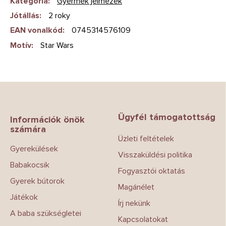
Kategória
:
Gyermek jelmezek
Jótállás
:
2 roky
EAN vonalkód
:
0745314576109
Motív
:
Star Wars
L
á
b
Ügyfél támogatottság
l
Információk önök
számára
é
Üzleti feltételek
c
Gyerekülések
Visszaküldési politika
Babakocsik
Fogyasztói oktatás
Gyerek bútorok
Magánélet
Játékok
Írj nekünk
A baba szükségletei
Kapcsolatokat