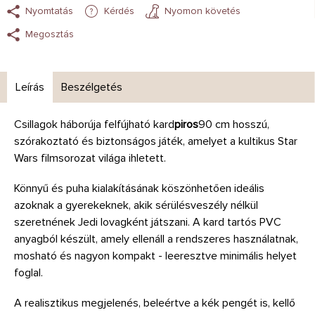
Nyomtatás
Kérdés
Nyomon követés
Megosztás
Leírás
Beszélgetés
Csillagok háborúja felfújható kard
piros
90 cm hosszú,
szórakoztató és biztonságos játék, amelyet a kultikus Star
Wars filmsorozat világa ihletett.
Könnyű és puha kialakításának köszönhetően ideális
azoknak a gyerekeknek, akik sérülésveszély nélkül
szeretnének Jedi lovagként játszani. A kard tartós PVC
anyagból készült, amely ellenáll a rendszeres használatnak,
mosható és nagyon kompakt - leeresztve minimális helyet
foglal.
A realisztikus megjelenés, beleértve a kék pengét is, kellő