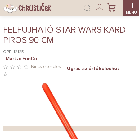
Ugrás
Bejelentkezés
a
KOSÁR
fő
tartalomhoz
FELFÚJHATÓ STAR WARS KARD
PIROS 90 CM
OPBH2125
Márka:
FunCo
Nincs értékelés
Ugrás az értékeléshez
A
TERMÉK
ÁTLAGOS
ÉRTÉKELÉSE
5-
BŐL
0,0
CSILLAG.