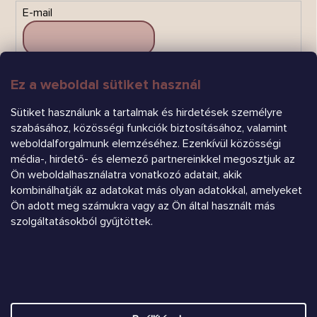
E-mail
Ez a weboldal sütiket használ
FELIRATKOZÁS
Sütiket használunk a tartalmak és hirdetések személyre
szabásához, közösségi funkciók biztosításához, valamint
weboldalforgalmunk elemzéséhez. Ezenkívül közösségi
média-, hirdető- és elemező partnereinkkel megosztjuk az
Ön weboldalhasználatra vonatkozó adatait, akik
kombinálhatják az adatokat más olyan adatokkal, amelyeket
Árukereső.hu
Ön adott meg számukra vagy az Ön által használt más
szolgáltatásokból gyűjtöttek.
Heureka.sk
Shoptet készítette