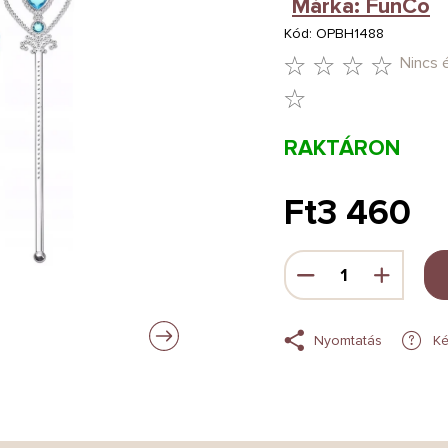
Márka:
FunCo
Kód:
OPBH1488
Nincs 
A
TERMÉK
RAKTÁRON
ÁTLAGOS
ÉRTÉKELÉSE
Ft3 460
5-
Egységár:
BŐL
0,0
CSILLAG.
Nyomtatás
Ké