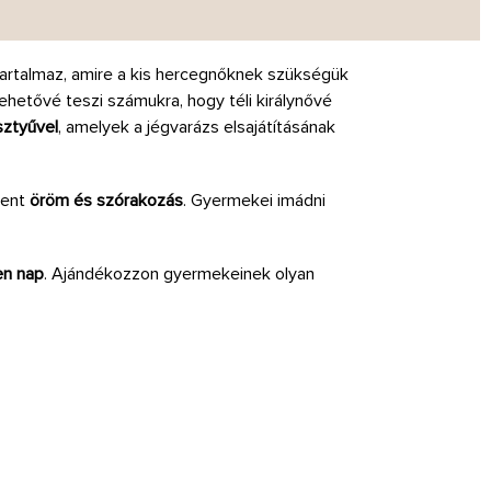
 tartalmaz, amire a kis hercegnőknek szükségük
 lehetővé teszi számukra, hogy téli királynővé
sztyűvel
, amelyek a jégvarázs elsajátításának
lent
öröm és szórakozás
. Gyermekei imádni
en nap
. Ajándékozzon gyermekeinek olyan