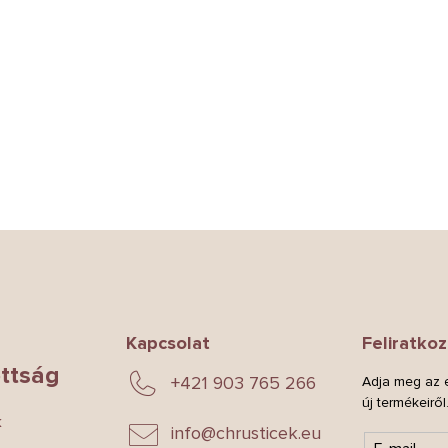
Kapcsolat
Feliratkoz
ttság
+421 903 765 266
Adja meg az e
új termékeiről
k
info
@
chrusticek.eu