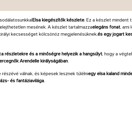
csodálatosunkkal
Elsa kiegészítők készlete
. Ez a készlet mindent
elejthetetlen mesének. A készlet tartalmazza
elegáns fonat
, ami
 királyi kecsességet kölcsönöz megjelenésüknek,
és egy jogart ke
t
a részletekre és a minőségre helyezik a hangsúlyt
, hogy a végte
hercegnők Arendelle királyságában
.
részévé válnak, és képesek lesznek túlélni
egy elsa kaland mind
ázs- és fantáziavilága
.