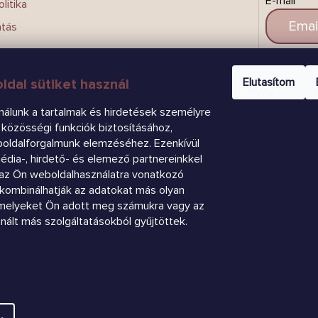
E-mail
litika
atás
CSAT
Elutasítom
ldal sütiket használ
nálunk a tartalmak és hirdetések személyre
közösségi funkciók biztosításához,
boldalforgalmunk elemzéséhez. Ezenkívül
dia-, hirdető- és elemező partnereinkkel
az Ön weboldalhasználatra vonatkozó
k kombinálhatják az adatokat más olyan
amelyeket Ön adott meg számukra vagy az
znált más szolgáltatásokból gyűjtöttek.
.
Süti beállítások szerkesztése