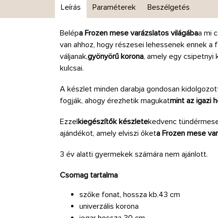
Leírás
Paraméterek
Beszélgetés
Belép
a Frozen mese varázslatos világába
a mi 
van ahhoz, hogy részesei lehessenek ennek a f
váljanak,
gyönyörű korona
, amely egy csipetnyi
kulcsai.
A készlet minden darabja gondosan kidolgozot
fogják, ahogy érezhetik magukat
mint az igazi 
Ezzel
kiegészítők készlete
kedvenc tündérmese 
ajándékot, amely elviszi őket
a Frozen mese var
3 év alatti gyermekek számára nem ajánlott.
Csomag tartalma
szőke fonat, hossza kb.43 cm
univerzális korona
jogar hossza 30 cm