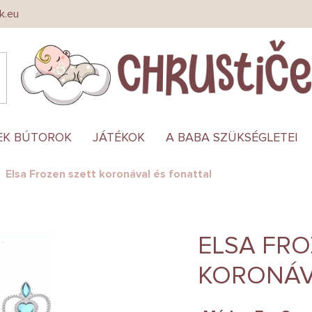
k.eu
EK BÚTOROK
JÁTÉKOK
A BABA SZÜKSÉGLETEI
Elsa Frozen szett koronával és fonattal
ELSA FRO
KORONÁV