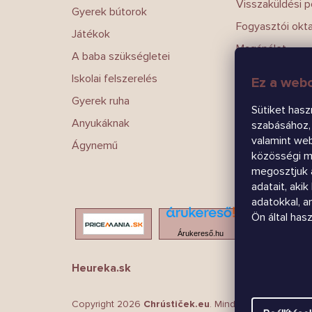
Visszaküldési po
Gyerek bútorok
Fogyasztói okt
Játékok
Magánélet
A baba szükségletei
Írj nekünk
Iskolai felszerelés
Ez a webo
Kapcsolatokat
Gyerek ruha
Sütiket hasz
Anyukáknak
szabásához, 
valamint we
Ágynemű
közösségi mé
megosztjuk 
adatait, aki
adatokkal, 
Ön által has
Árukereső.hu
Heureka.sk
Copyright 2026
Chrústiček.eu
. Minden jog fenntartva