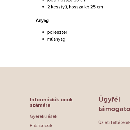
2 kesztyű, hossza kb.25 cm
Anyag
poliészter
műanyag
L
á
b
l
é
Ügyfél
Információk önök
c
számára
támogato
Gyerekülések
Üzleti feltétele
Babakocsik