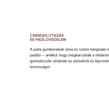
CSENDES UTAZÁS
ÉS PADLÓVÉDELEM
A puha gumikerekek sima és szinte hangtalan 
padlón – anélkül, hogy megkarcolnák a felületet
gumiütközők védenek az ütésektől és lépcsőktő
biztonságot.