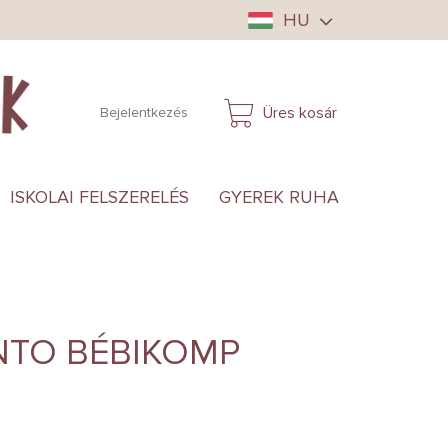
HU
Üres kosár
Bejelentkezés
KOSÁR
ISKOLAI FELSZERELÉS
GYEREK RUHA
ANYUKÁ
NTO BÉBIKOMP