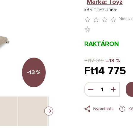
Márka:
Toyz
Kód:
TOYZ-20631
Nincs 
A
TERMÉK
RAKTÁRON
ÁTLAGOS
ÉRTÉKELÉSE
Ft17 019
–13 %
Ft14 775
5-
-13
%
BŐL
Egységár:
0,0
CSILLAG.
Nyomtatás
Ké