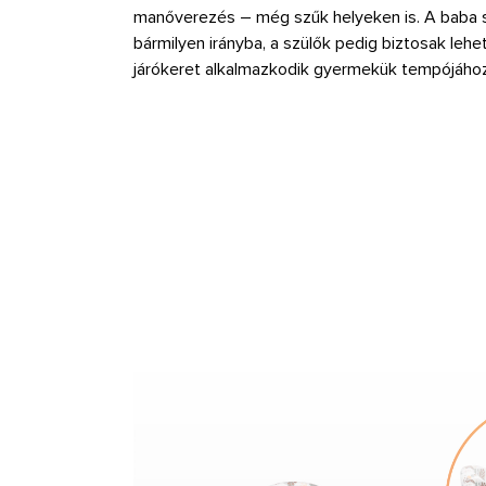
manőverezés – még szűk helyeken is. A baba
bármilyen irányba, a szülők pedig biztosak leh
járókeret alkalmazkodik gyermekük tempójához