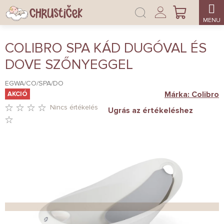
Ugrás
Bejelentkezés
a
KOSÁR
fő
tartalomhoz
COLIBRO SPA KÁD DUGÓVAL ÉS
DOVE SZŐNYEGGEL
EGWA/CO/SPA/DO
Márka:
Colibro
AKCIÓ
Nincs értékelés
Ugrás az értékeléshez
A
TERMÉK
ÁTLAGOS
ÉRTÉKELÉSE
5-
BŐL
0,0
CSILLAG.