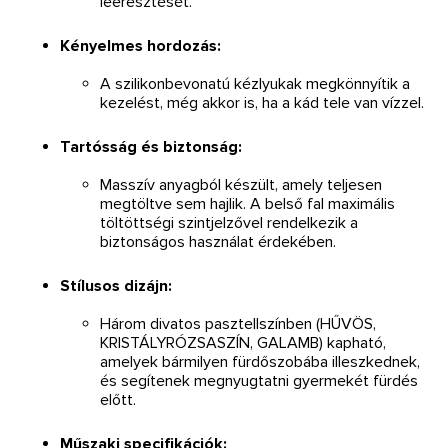
leeresztését.
Kényelmes hordozás:
A szilikonbevonatú kézlyukak megkönnyítik a
kezelést, még akkor is, ha a kád tele van vízzel.
Tartósság és biztonság:
Masszív anyagból készült, amely teljesen
megtöltve sem hajlik. A belső fal maximális
töltöttségi szintjelzővel rendelkezik a
biztonságos használat érdekében.
Stílusos dizájn:
Három divatos pasztellszínben (HŰVÖS,
KRISTÁLYRÓZSASZÍN, GALAMB) kapható,
amelyek bármilyen fürdőszobába illeszkednek,
és segítenek megnyugtatni gyermekét fürdés
előtt.
Műszaki specifikációk: