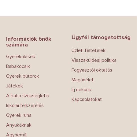
L
á
b
Ügyfél támogatottság
l
Információk önök
számára
é
Üzleti feltételek
c
Gyerekülések
Visszaküldési politika
Babakocsik
Fogyasztói oktatás
Gyerek bútorok
Magánélet
Játékok
Írj nekünk
A baba szükségletei
Kapcsolatokat
Iskolai felszerelés
Gyerek ruha
Anyukáknak
Ágynemű