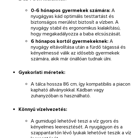
0-6 hónapos gyermekek számára:
A
nyugágyas kád optimális testtartást és
biztonságos merülést biztosít a vízben. A
nyugágy stabil és ergonomikus kialakítású,
hogy megakadályozza a baba elcsúszását.
6 hónapos kortól gyermekeknek:
A
nyugágy eltávolítása után a fürdő tágassá és
kényelmessé válik az idősebb gyermekek
számára, akik már önállóan tudnak ülni.
Gyakorlati méretek:
A tálca hossza 86 cm, így kompatibilis a piacon
kapható állványokkal. Kádban vagy
zuhanyzóban is használható.
Könnyű vízelvezetés:
A gumidugó lehetővé teszi a víz gyors és
kényelmes leeresztését. A nyugágyon és a
szappantartón lévő lyukak lehetővé teszik a víz