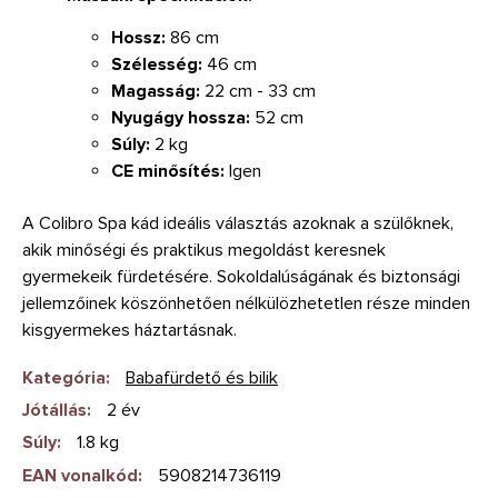
Hossz:
86 cm
Szélesség:
46 cm
Magasság:
22 cm - 33 cm
Nyugágy hossza:
52 cm
Súly:
2 kg
CE minősítés:
Igen
A Colibro Spa kád ideális választás azoknak a szülőknek,
akik minőségi és praktikus megoldást keresnek
gyermekeik fürdetésére. Sokoldalúságának és biztonsági
jellemzőinek köszönhetően nélkülözhetetlen része minden
kisgyermekes háztartásnak.
Kategória
:
Babafürdető és bilik
Jótállás
:
2 év
Súly
:
1.8 kg
EAN vonalkód
:
5908214736119