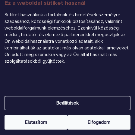
Ez a weboldal sütiket használ
FELIRATKOZÁS
Sütiket használunk a tartalmak és hirdetések személyre
szabásához, közösségi funkciók biztosításához, valamint
weboldalforgalmunk elemzéséhez. Ezenkívül közösségi
média-, hirdető- és elemező partnereinkkel megosztjuk az
Ön weboldalhasználatra vonatkozó adatait, akik
kombinálhatják az adatokat más olyan adatokkal, amelyeket
Árukereső.hu
Ön adott meg számukra vagy az Ön által használt más
szolgáltatásokból gyűjtöttek.
Heureka.sk
Shoptet készítette
Beállítások
Copyright 2026
Chrústiček.eu
. Minden jog fenntartva.
Süti
beállítások szerkesztése
Elutasítom
Elfogadom