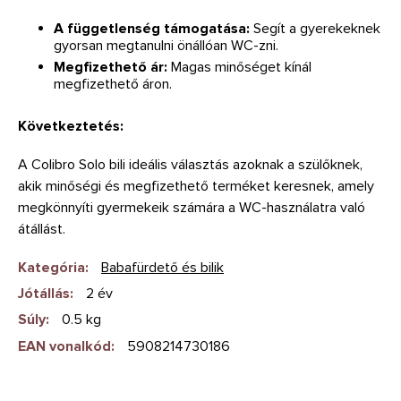
A függetlenség támogatása:
Segít a gyerekeknek
gyorsan megtanulni önállóan WC-zni.
Megfizethető ár:
Magas minőséget kínál
megfizethető áron.
Következtetés:
A Colibro Solo bili ideális választás azoknak a szülőknek,
akik minőségi és megfizethető terméket keresnek, amely
megkönnyíti gyermekeik számára a WC-használatra való
átállást.
Kategória
:
Babafürdető és bilik
Jótállás
:
2 év
Súly
:
0.5 kg
EAN vonalkód
:
5908214730186