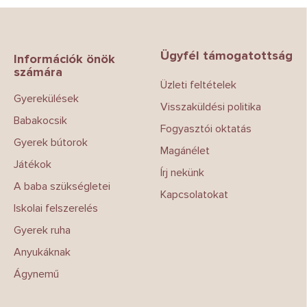
L
á
b
Ügyfél támogatottság
l
Információk önök
számára
é
Üzleti feltételek
c
Gyerekülések
Visszaküldési politika
Babakocsik
Fogyasztói oktatás
Gyerek bútorok
Magánélet
Játékok
Írj nekünk
A baba szükségletei
Kapcsolatokat
Iskolai felszerelés
Gyerek ruha
Anyukáknak
Ágynemű