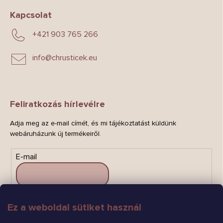
Kapcsolat
+421 903 765 266
info
@
chrusticek.eu
Feliratkozás hírlevélre
Adja meg az e-mail címét, és mi tájékoztatást küldünk
webáruházunk új termékeiről.
E-mail
Ez a weboldal sütiket használ
FELIRATKOZÁS