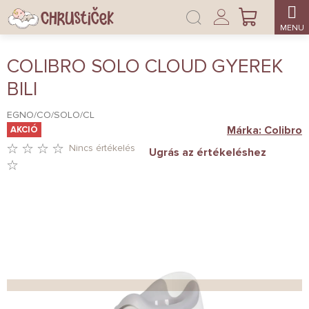
Ugrás
Bejelentkezés
a
KOSÁR
fő
tartalomhoz
COLIBRO SOLO CLOUD GYEREK
BILI
EGNO/CO/SOLO/CL
Márka:
Colibro
AKCIÓ
Nincs értékelés
Ugrás az értékeléshez
A
TERMÉK
ÁTLAGOS
ÉRTÉKELÉSE
5-
BŐL
0,0
CSILLAG.