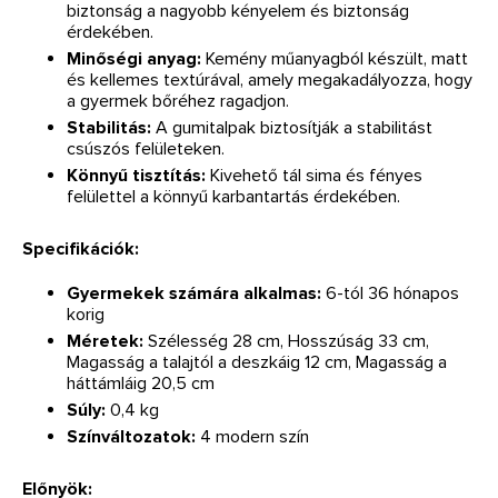
biztonság a nagyobb kényelem és biztonság
érdekében.
Minőségi anyag:
Kemény műanyagból készült, matt
és kellemes textúrával, amely megakadályozza, hogy
a gyermek bőréhez ragadjon.
Stabilitás:
A gumitalpak biztosítják a stabilitást
csúszós felületeken.
Könnyű tisztítás:
Kivehető tál sima és fényes
felülettel a könnyű karbantartás érdekében.
Specifikációk:
Gyermekek számára alkalmas:
6-tól 36 hónapos
korig
Méretek:
Szélesség 28 cm, Hosszúság 33 cm,
Magasság a talajtól a deszkáig 12 cm, Magasság a
háttámláig 20,5 cm
Súly:
0,4 kg
Színváltozatok:
4 modern szín
Előnyök: