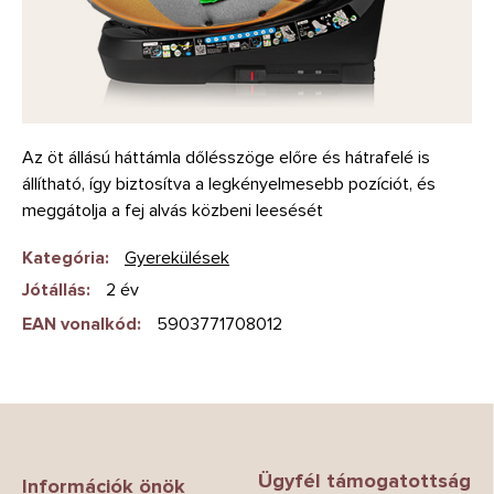
Az öt állású háttámla dőlésszöge előre és hátrafelé is
állítható, így biztosítva a legkényelmesebb pozíciót, és
meggátolja a fej alvás közbeni leesését
Kategória
:
Gyerekülések
Jótállás
:
2 év
EAN vonalkód
:
5903771708012
L
á
b
Ügyfél támogatottság
l
Információk önök