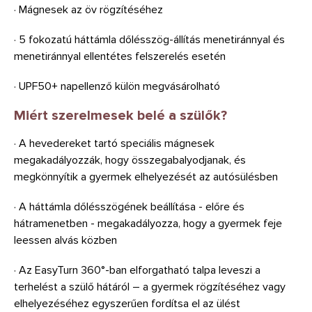
· Mágnesek az öv rögzítéséhez
· 5 fokozatú háttámla dőlésszög-állítás menetiránnyal és
menetiránnyal ellentétes felszerelés esetén
· UPF50+ napellenző külön megvásárolható
Miért szerelmesek belé a szülők?
· A hevedereket tartó speciális mágnesek
megakadályozzák, hogy összegabalyodjanak, és
megkönnyítik a gyermek elhelyezését az autósülésben
· A háttámla dőlésszögének beállítása - előre és
hátramenetben - megakadályozza, hogy a gyermek feje
leessen alvás közben
· Az EasyTurn 360°-ban elforgatható talpa leveszi a
terhelést a szülő hátáról – a gyermek rögzítéséhez vagy
elhelyezéséhez egyszerűen fordítsa el az ülést