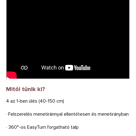
Mitől tűnik ki?
4 az 1-ben ülés (40-150 cm)
· Felszerelés menetiránnyal ellentétesen és menetirányban
· 360°-os EasyTurn forgatható talp