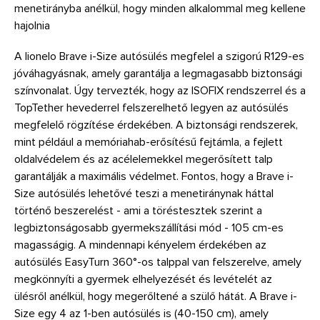
menetirányba anélkül, hogy minden alkalommal meg kellene
hajolnia
A lionelo Brave i-Size autósülés megfelel a szigorú R129-es
jóváhagyásnak, amely garantálja a legmagasabb biztonsági
színvonalat. Úgy tervezték, hogy az ISOFIX rendszerrel és a
TopTether hevederrel felszerelhető legyen az autósülés
megfelelő rögzítése érdekében. A biztonsági rendszerek,
mint például a memóriahab-erősítésű fejtámla, a fejlett
oldalvédelem és az acélelemekkel megerősített talp
garantálják a maximális védelmet. Fontos, hogy a Brave i-
Size autósülés lehetővé teszi a menetiránynak háttal
történő beszerelést - ami a töréstesztek szerint a
legbiztonságosabb gyermekszállítási mód - 105 cm-es
magasságig. A mindennapi kényelem érdekében az
autósülés EasyTurn 360°-os talppal van felszerelve, amely
megkönnyíti a gyermek elhelyezését és levételét az
ülésről anélkül, hogy megerőltené a szülő hátát. A Brave i-
Size egy 4 az 1-ben autósülés is (40-150 cm), amely