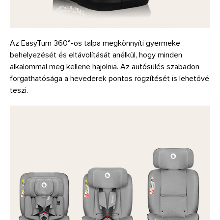
Az EasyTurn 360°-os talpa megkönnyíti gyermeke
behelyezését és eltávolítását anélkül, hogy minden
alkalommal meg kellene hajolnia. Az autósülés szabadon
forgathatósága a hevederek pontos rögzítését is lehetővé
teszi.