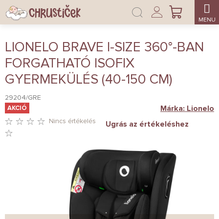
Ugrás
Bejelentkezés
a
KOSÁR
fő
tartalomhoz
LIONELO BRAVE I-SIZE 360°-BAN
FORGATHATÓ ISOFIX
GYERMEKÜLÉS (40-150 CM)
29204/GRE
Márka:
Lionelo
AKCIÓ
Nincs értékelés
Ugrás az értékeléshez
A
TERMÉK
ÁTLAGOS
ÉRTÉKELÉSE
5-
BŐL
0,0
CSILLAG.