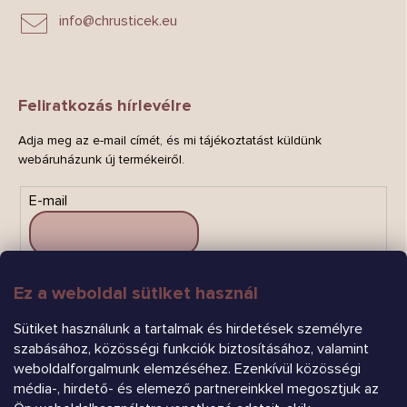
info
@
chrusticek.eu
Feliratkozás hírlevélre
Adja meg az e-mail címét, és mi tájékoztatást küldünk
webáruházunk új termékeiről.
E-mail
Ez a weboldal sütiket használ
FELIRATKOZÁS
Sütiket használunk a tartalmak és hirdetések személyre
szabásához, közösségi funkciók biztosításához, valamint
weboldalforgalmunk elemzéséhez. Ezenkívül közösségi
média-, hirdető- és elemező partnereinkkel megosztjuk az