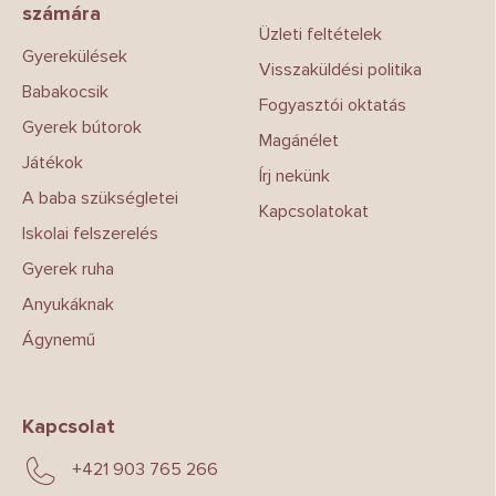
számára
é
Üzleti feltételek
c
Gyerekülések
Visszaküldési politika
Babakocsik
Fogyasztói oktatás
Gyerek bútorok
Magánélet
Játékok
Írj nekünk
A baba szükségletei
Kapcsolatokat
Iskolai felszerelés
Gyerek ruha
Anyukáknak
Ágynemű
Kapcsolat
+421 903 765 266